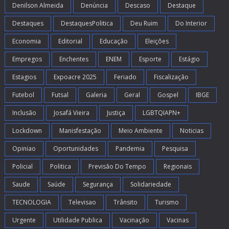
Denilson Almeida
Denúncia
Descaso
Destaque
Destaques
DestaquesPolitica
Deu Ruim
Do Interior
Economia
Editorial
Educação
Eleições
Empregos
Enchentes
ENEM
Esporte
Estágio
Estagios
Expoacre 2025
Feriado
Fiscalização
Futebol
Futsal
Galeria
Geral
Gospel
IBGE
Inclusão
Josafá Vieira
Justiça
LGBTQIAPN+
Lockdown
Manisfestação
Meio Ambiente
Noticias
Opiniao
Oportunidades
Pandemia
Pesquisa
Policial
Politica
Previsão Do Tempo
Regionais
Saude
Saúde
Segurança
Solidariedade
TECNOLOGIA
Televisao
Trânsito
Turismo
Urgente
Utilidade Publica
Vacinação
Vacinas