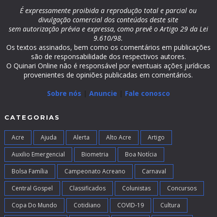
É expressamente proibida a reprodução total e parcial ou
divulgação comercial dos conteúdos deste site
sem autorização prévia e expressa, como prevê o Artigo 29 da Lei
9.610/98.
Os textos assinados, bem como os comentários em publicações
são de responsabilidade dos respectivos autores.
O Quinari Online não é responsável por eventuais ações jurídicas
provenientes de opiniões publicadas em comentários.
Sobre nós
|
Anuncie
|
Fale conosco
CATEGORIAS
Acre
Ajuda
Alerta
Alto Acre
Artigo
Auxilio Emergencial
Biometria
Boa Notícia
Bolsa Família
Campeonato Acreano
Carnaval
Central Gospel
Classificados
Colunistas
Concursos
Copa Do Mundo
Cotidiano
COVID-19
Cultura