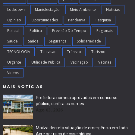
Lockdown
Manisfestação
Meio Ambiente
Noticias
Opiniao
Oportunidades
Pandemia
Pesquisa
Policial
Politica
Previsão Do Tempo
Regionais
Saude
Saúde
Segurança
Solidariedade
TECNOLOGIA
Televisao
Trânsito
Turismo
Urgente
Utilidade Publica
Vacinação
Vacinas
Videos
MAIS NOTÍCIAS
Prefeitura nomeia aprovados em concurso
público; confira os nomes
Ago 03, 2026
Mailza decreta situação de emergência em todo
Acre por risco de crise hídrica