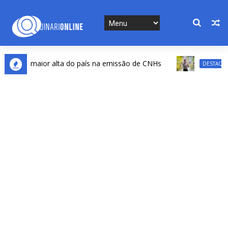
2ª maior alta do país na emissão de CNHs
Pad
DESTAQUES