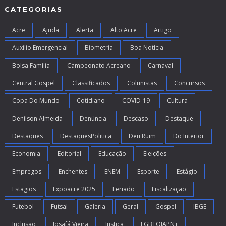
CATEGORIAS
Acre
Ajuda
Alerta
Alto Acre
Artigo
Auxilio Emergencial
Biometria
Boa Notícia
Bolsa Família
Campeonato Acreano
Carnaval
Central Gospel
Classificados
Colunistas
Concursos
Copa Do Mundo
Cotidiano
COVID-19
Cultura
Denilson Almeida
Denúncia
Descaso
Destaque
Destaques
DestaquesPolitica
Deu Ruim
Do Interior
Economia
Editorial
Educação
Eleições
Empregos
Enchentes
ENEM
Esporte
Estágio
Estagios
Expoacre 2025
Feriado
Fiscalização
Futebol
Futsal
Galeria
Geral
Gospel
IBGE
Inclusão
Josafá Vieira
Justiça
LGBTQIAPN+