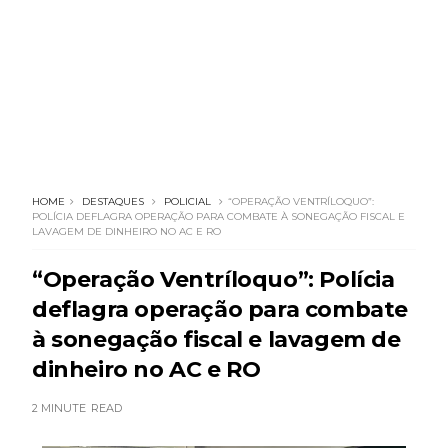
HOME
DESTAQUES
POLICIAL
“OPERAÇÃO VENTRÍLOQUO”:
POLÍCIA DEFLAGRA OPERAÇÃO PARA COMBATE À SONEGAÇÃO FISCAL E
LAVAGEM DE DINHEIRO NO AC E RO
“Operação Ventríloquo”: Polícia
deflagra operação para combate
à sonegação fiscal e lavagem de
dinheiro no AC e RO
2 MINUTE
READ