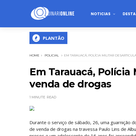
NOTICIAS
DESTA
PLANTÃO
HOME
POLICIAL
EM TARAUACÁ, POLÍCIA MILITAR DESARTICU
Em Tarauacá, Polícia 
venda de drogas
1 MINUTE
READ
Durante o serviço de sábado, 26, uma guarnição do 
de venda de drogas na travessa Paulo Lins de Alb
presos e um adolescente de 16 anos foi apreendid