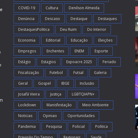
COVID-19
Cultura
Denilson Almeida
de
Denúncia
Descaso
Destaque
Destaques
DestaquesPolitica
Deu Ruim
Do Interior
Economia
Editorial
Educação
Eleições
Empregos
Enchentes
ENEM
Esporte
l
Estágio
Estagios
Expoacre 2025
Feriado
o
A
Fiscalização
Futebol
Futsal
Galeria
m
s
Geral
Gospel
IBGE
Inclusão
Josafá Vieira
Justiça
LGBTQIAPN+
em
Lockdown
Manisfestação
Meio Ambiente
Noticias
Opiniao
Oportunidades
Pandemia
Pesquisa
Policial
Politica
Previsão Do Tempo
Regionais
Saude