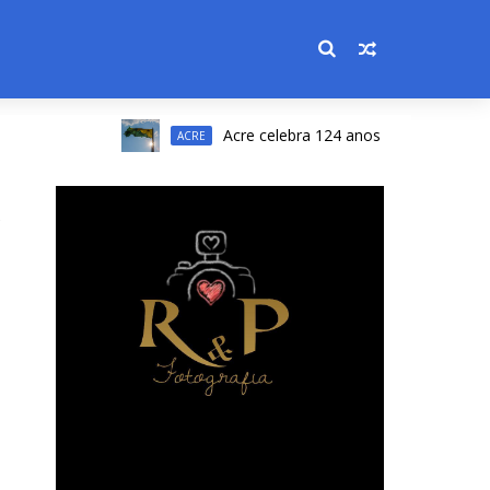
Acre celebra 124 anos do início da Revoluç
ACRE