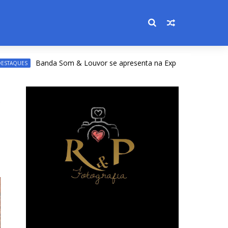
da Som & Louvor se apresenta na Expoacre nesta sexta; veja prog