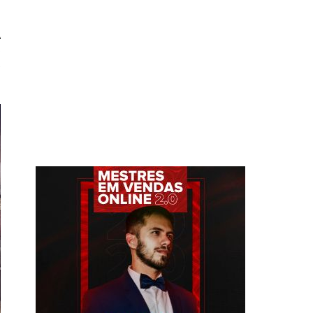
A
o
e