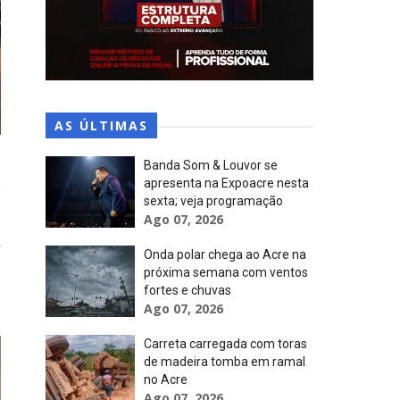
AS ÚLTIMAS
Banda Som & Louvor se
apresenta na Expoacre nesta
a
sexta; veja programação
Ago 07, 2026
r
Onda polar chega ao Acre na
o
próxima semana com ventos
.
fortes e chuvas
Ago 07, 2026
Carreta carregada com toras
de madeira tomba em ramal
no Acre
Ago 07, 2026