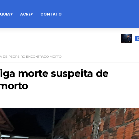
QUES
ACRE
CONTATO
Ban
DESTAQUES
ITA DE PEDREIRO ENCONTRADO MORTO
tiga morte suspeita de
 morto