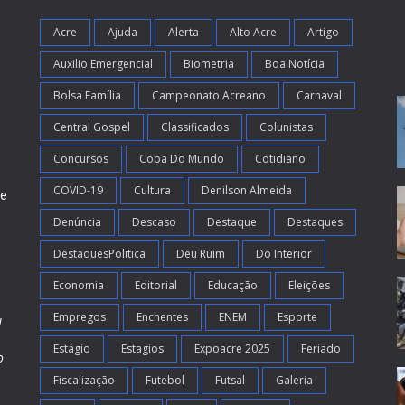
Acre
Ajuda
Alerta
Alto Acre
Artigo
Auxilio Emergencial
Biometria
Boa Notícia
Bolsa Família
Campeonato Acreano
Carnaval
Central Gospel
Classificados
Colunistas
Concursos
Copa Do Mundo
Cotidiano
COVID-19
Cultura
Denilson Almeida
de
Denúncia
Descaso
Destaque
Destaques
DestaquesPolitica
Deu Ruim
Do Interior
Economia
Editorial
Educação
Eleições
Empregos
Enchentes
ENEM
Esporte
l
Estágio
Estagios
Expoacre 2025
Feriado
o
Fiscalização
Futebol
Futsal
Galeria
m