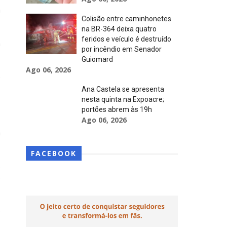
a
Colisão entre caminhonetes
na BR-364 deixa quatro
feridos e veículo é destruído
a
por incêndio em Senador
Guiomard
Ago 06, 2026
e
Ana Castela se apresenta
nesta quinta na Expoacre;
portões abrem às 19h
Ago 06, 2026
a
FACEBOOK
s
s
e
o