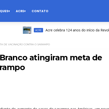
QUES
ACRE
CONTATO
Acre celebra 124 anos do início da Revolução
ACRE
ETA DE VACINAÇÃO CONTRA O SARAMPO
 Branco atingiram meta de
arampo
a diante do aumento de casos de sarampo nas Américas, um nov