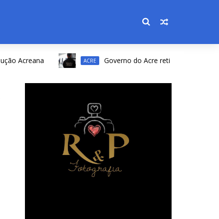
 Acreana
Governo do Acre retifica resultado de conc
ACRE
o