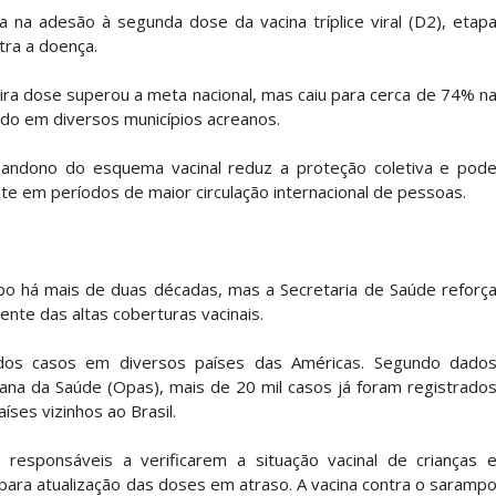
 na adesão à segunda dose da vacina tríplice viral (D2), etap
tra a doença.
ira dose superou a meta nacional, mas caiu para cerca de 74% n
ado em diversos municípios acreanos.
bandono do esquema vacinal reduz a proteção coletiva e pod
e em períodos de maior circulação internacional de pessoas.
po há mais de duas décadas, mas a Secretaria de Saúde reforç
te das altas coberturas vacinais.
dos casos em diversos países das Américas. Segundo dado
ana da Saúde (Opas), mais de 20 mil casos já foram registrado
íses vizinhos ao Brasil.
 responsáveis a verificarem a situação vacinal de crianças 
ara atualização das doses em atraso. A vacina contra o saramp