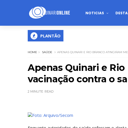
NOTICIAS
DESTA
PLANTÃO
HOME
SAÚDE
APENAS QUINARI E RIO BRANCO ATINGIRAM M
Apenas Quinari e Rio
vacinação contra o s
2 MINUTE
READ
Foto: Arquivo/Secom
Enquanto autoridades de saúde reforçam o alert