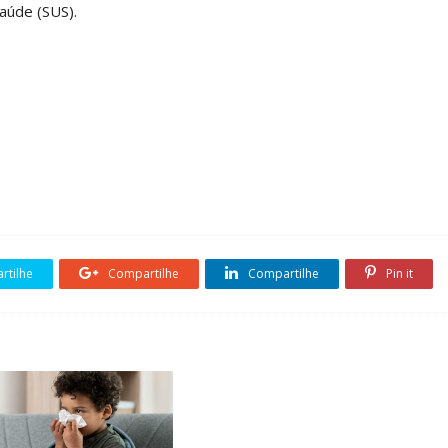
aúde (SUS).
tilhe
Compartilhe
Compartilhe
Pin it