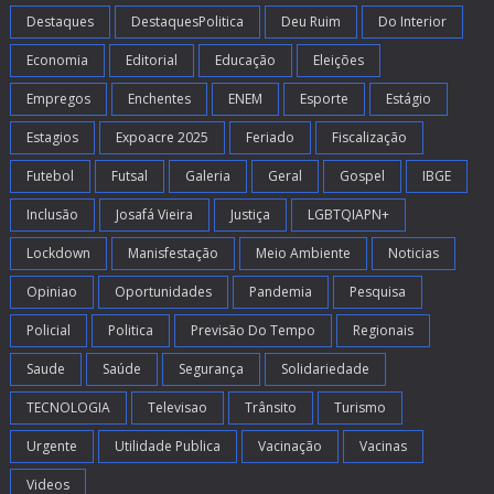
Destaques
DestaquesPolitica
Deu Ruim
Do Interior
Economia
Editorial
Educação
Eleições
Empregos
Enchentes
ENEM
Esporte
Estágio
Estagios
Expoacre 2025
Feriado
Fiscalização
Futebol
Futsal
Galeria
Geral
Gospel
IBGE
Inclusão
Josafá Vieira
Justiça
LGBTQIAPN+
Lockdown
Manisfestação
Meio Ambiente
Noticias
Opiniao
Oportunidades
Pandemia
Pesquisa
Policial
Politica
Previsão Do Tempo
Regionais
Saude
Saúde
Segurança
Solidariedade
TECNOLOGIA
Televisao
Trânsito
Turismo
Urgente
Utilidade Publica
Vacinação
Vacinas
Videos