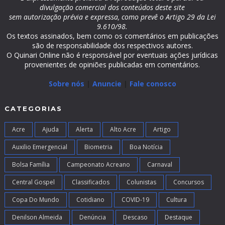
divulgação comercial dos conteúdos deste site
sem autorização prévia e expressa, como prevê o Artigo 29 da Lei
9.610/98.
Os textos assinados, bem como os comentários em publicações
são de responsabilidade dos respectivos autores.
O Quinari Online não é responsável por eventuais ações jurídicas
provenientes de opiniões publicadas em comentários.
Sobre nós
|
Anuncie
|
Fale conosco
CATEGORIAS
Acre
Ajuda
Alerta
Alto Acre
Artigo
Auxilio Emergencial
Biometria
Boa Notícia
Bolsa Família
Campeonato Acreano
Carnaval
Central Gospel
Classificados
Colunistas
Concursos
Copa Do Mundo
Cotidiano
COVID-19
Cultura
Denilson Almeida
Denúncia
Descaso
Destaque