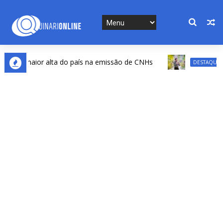
2ª maior alta do país na emissão de CNHs
Pad
DESTAQUES