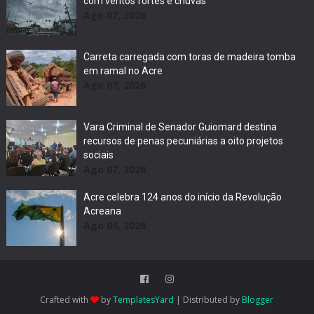
com ventos fortes e chuvas
Ago 07, 2026
Carreta carregada com toras de madeira tomba
em ramal no Acre
Ago 07, 2026
Vara Criminal de Senador Guiomard destina
recursos de penas pecuniárias a oito projetos
sociais
Ago 07, 2026
Acre celebra 124 anos do início da Revolução
Acreana
Ago 06, 2026
Crafted with
by
TemplatesYard
| Distributed by
Blogger