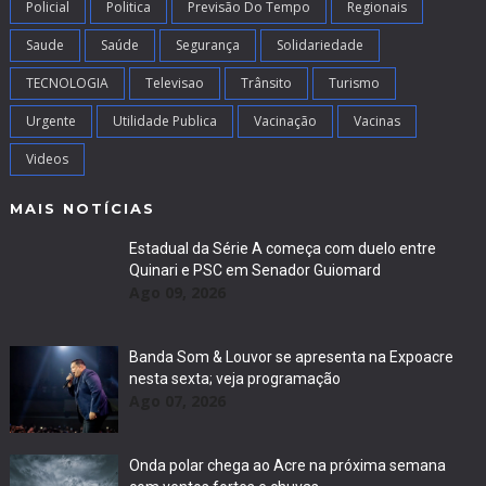
Policial
Politica
Previsão Do Tempo
Regionais
Saude
Saúde
Segurança
Solidariedade
TECNOLOGIA
Televisao
Trânsito
Turismo
Urgente
Utilidade Publica
Vacinação
Vacinas
Videos
MAIS NOTÍCIAS
Estadual da Série A começa com duelo entre
Quinari e PSC em Senador Guiomard
Ago 09, 2026
Banda Som & Louvor se apresenta na Expoacre
nesta sexta; veja programação
Ago 07, 2026
Onda polar chega ao Acre na próxima semana