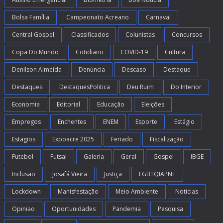
Bolsa Família
Campeonato Acreano
Carnaval
Central Gospel
Classificados
Colunistas
Concursos
Copa Do Mundo
Cotidiano
COVID-19
Cultura
Denilson Almeida
Denúncia
Descaso
Destaque
Destaques
DestaquesPolitica
Deu Ruim
Do Interior
Economia
Editorial
Educação
Eleições
Empregos
Enchentes
ENEM
Esporte
Estágio
Estagios
Expoacre 2025
Feriado
Fiscalização
Futebol
Futsal
Galeria
Geral
Gospel
IBGE
Inclusão
Josafá Vieira
Justiça
LGBTQIAPN+
Lockdown
Manisfestação
Meio Ambiente
Noticias
Opiniao
Oportunidades
Pandemia
Pesquisa