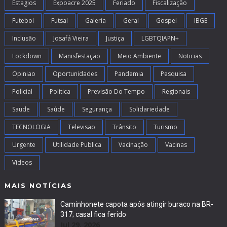
Estagios
Expoacre 2025
Feriado
Fiscalização
Futebol
Futsal
Galeria
Geral
Gospel
IBGE
Inclusão
Josafá Vieira
Justiça
LGBTQIAPN+
Lockdown
Manisfestação
Meio Ambiente
Noticias
Opiniao
Oportunidades
Pandemia
Pesquisa
Policial
Politica
Previsão Do Tempo
Regionais
Saude
Saúde
Segurança
Solidariedade
TECNOLOGIA
Televisao
Trânsito
Turismo
Urgente
Utilidade Publica
Vacinação
Vacinas
Videos
MAIS NOTÍCIAS
Caminhonete capota após atingir buraco na BR-
317; casal fica ferido
Jul 29, 2026