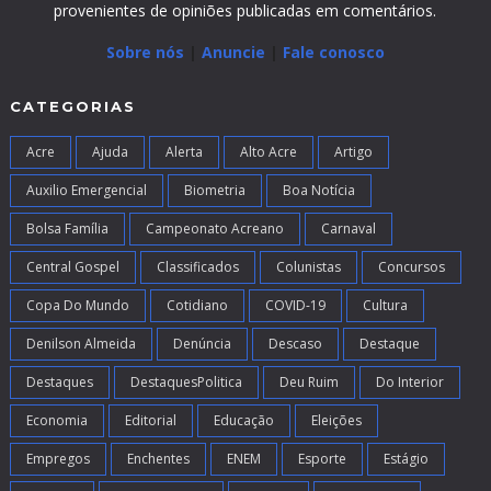
provenientes de opiniões publicadas em comentários.
Sobre nós
|
Anuncie
|
Fale conosco
CATEGORIAS
Acre
Ajuda
Alerta
Alto Acre
Artigo
Auxilio Emergencial
Biometria
Boa Notícia
Bolsa Família
Campeonato Acreano
Carnaval
Central Gospel
Classificados
Colunistas
Concursos
Copa Do Mundo
Cotidiano
COVID-19
Cultura
Denilson Almeida
Denúncia
Descaso
Destaque
Destaques
DestaquesPolitica
Deu Ruim
Do Interior
Economia
Editorial
Educação
Eleições
Empregos
Enchentes
ENEM
Esporte
Estágio