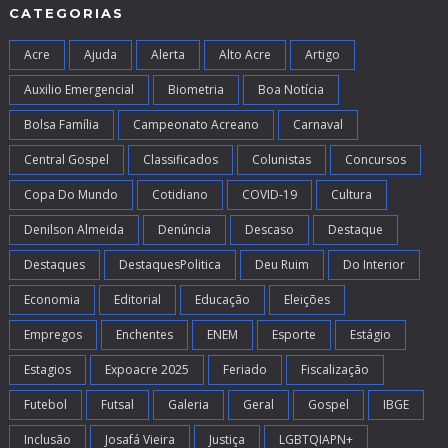
CATEGORIAS
Acre
Ajuda
Alerta
Alto Acre
Artigo
Auxilio Emergencial
Biometria
Boa Notícia
Bolsa Família
Campeonato Acreano
Carnaval
Central Gospel
Classificados
Colunistas
Concursos
Copa Do Mundo
Cotidiano
COVID-19
Cultura
Denilson Almeida
Denúncia
Descaso
Destaque
Destaques
DestaquesPolitica
Deu Ruim
Do Interior
Economia
Editorial
Educação
Eleições
Empregos
Enchentes
ENEM
Esporte
Estágio
Estagios
Expoacre 2025
Feriado
Fiscalização
Futebol
Futsal
Galeria
Geral
Gospel
IBGE
Inclusão
Josafá Vieira
Justiça
LGBTQIAPN+