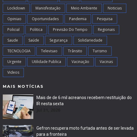
Lockdown
Manisfestação
Meio Ambiente
Noticias
Opiniao
Oportunidades
Pandemia
Pesquisa
Policial
Politica
Previsão Do Tempo
Regionais
Saude
Saúde
Segurança
Solidariedade
TECNOLOGIA
Televisao
Trânsito
Turismo
Urgente
Utilidade Publica
Vacinação
Vacinas
Videos
MAIS NOTÍCIAS
Mais de de 6 mil acreanos recebem restituição do
IR nesta sexta
Jul 31, 2026
Gefron recupera moto furtada antes de ser levada
para a fronteira