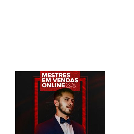
e
m
.
r
s