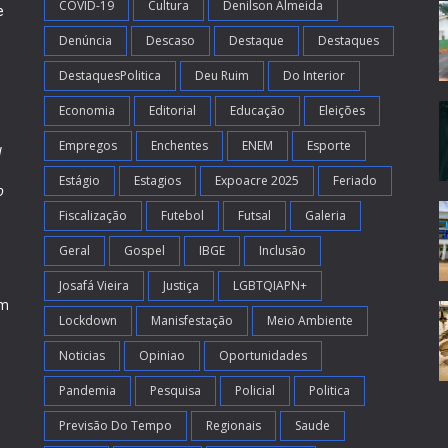
COVID-19
Cultura
Denilson Almeida
e
Denúncia
Descaso
Destaque
Destaques
DestaquesPolitica
Deu Ruim
Do Interior
Economia
Editorial
Educação
Eleições
Empregos
Enchentes
ENEM
Esporte
l
Estágio
Estagios
Expoacre 2025
Feriado
o
Fiscalização
Futebol
Futsal
Galeria
m
s
Geral
Gospel
IBGE
Inclusão
Josafá Vieira
Justiça
LGBTQIAPN+
em
Lockdown
Manisfestação
Meio Ambiente
Noticias
Opiniao
Oportunidades
Pandemia
Pesquisa
Policial
Politica
Previsão Do Tempo
Regionais
Saude