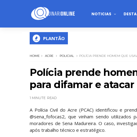
NOTICIAS
DESTA
PLANTÃO
HOME
ACRE
POLICIAL
POLÍCIA PRENDE HOMEM QUE USAVA
Polícia prende homem
para difamar e atacar
1 MINUTE
READ
A Polícia Civil do Acre (PCAC) identificou e pr
@sena_fofocas2, que vinham sendo utilizados pa
moradores de Sena Madureira. O caso, investigad
após trabalho técnico e estratégico.