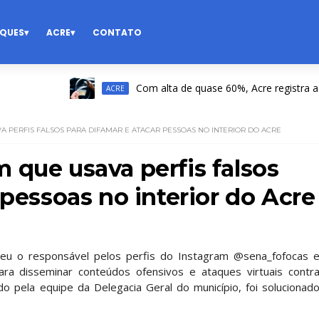
QUES
ACRE
CONTATO
Com alta de quase 60%, Acre registra a 2ª mai
ACRE
 PERFIS FALSOS PARA DIFAMAR E ATACAR PESSOAS NO INTERIOR DO ACRE
 que usava perfis falsos
 pessoas no interior do Acre
endeu o responsável pelos perfis do Instagram @sena_fofocas 
ra disseminar conteúdos ofensivos e ataques virtuais contr
o pela equipe da Delegacia Geral do município, foi solucionad