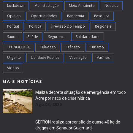
Lockdown
Manisfestação
Meio Ambiente
Noticias
Opiniao
Oportunidades
Pandemia
Pesquisa
Policial
Politica
Previsão Do Tempo
Regionais
Saude
Saúde
Segurança
Solidariedade
TECNOLOGIA
Televisao
Trânsito
Turismo
Urgente
Utilidade Publica
Vacinação
Vacinas
Videos
MAIS NOTÍCIAS
Mailza decreta situação de emergência em todo
Acre por risco de crise hídrica
Ago 03, 2026
GEFRON realiza apreensão de quase 40 kg de
drogas em Senador Guiomard