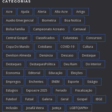
CATEGORIAS
Acre
Ajuda
Alerta
Alto Acre
Artigo
Auxilio Emergencial
Biometria
Boa Notícia
Bolsa Família
Campeonato Acreano
Carnaval
Central Gospel
Classificados
Colunistas
Concursos
Copa Do Mundo
Cotidiano
COVID-19
Cultura
Denilson Almeida
Denúncia
Descaso
Destaque
Destaques
DestaquesPolitica
Deu Ruim
Do Interior
Economia
Editorial
Educação
Eleições
Empregos
Enchentes
ENEM
Esporte
Estágio
Estagios
Expoacre 2025
Feriado
Fiscalização
Futebol
Futsal
Galeria
Geral
Gospel
IBGE
Inclusão
Josafá Vieira
Justiça
LGBTQIAPN+