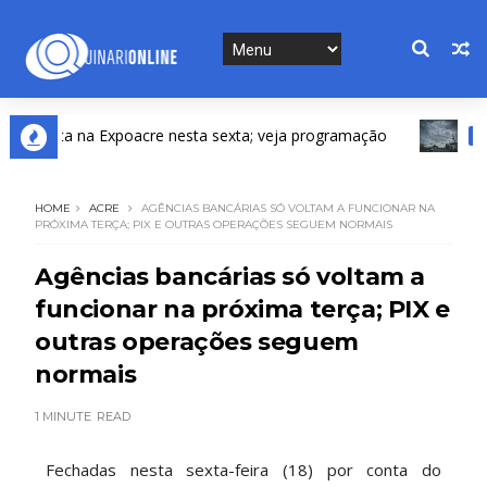
senta na Expoacre nesta sexta; veja programação
DESTA
HOME
ACRE
AGÊNCIAS BANCÁRIAS SÓ VOLTAM A FUNCIONAR NA
PRÓXIMA TERÇA; PIX E OUTRAS OPERAÇÕES SEGUEM NORMAIS
Agências bancárias só voltam a
funcionar na próxima terça; PIX e
outras operações seguem
normais
1 MINUTE
READ
Fechadas nesta sexta-feira (18) por conta do