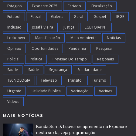
Estagios
Expoacre 2025
Feriado
Fiscalização
Futebol
Futsal
Galeria
Geral
Gospel
IBGE
Inclusão
Josafá Vieira
Justiça
LGBTQIAPN+
Lockdown
Manisfestação
Meio Ambiente
Noticias
Opiniao
Oportunidades
Pandemia
Pesquisa
Policial
Politica
Previsão Do Tempo
Regionais
Saude
Saúde
Segurança
Solidariedade
TECNOLOGIA
Televisao
Trânsito
Turismo
Urgente
Utilidade Publica
Vacinação
Vacinas
Videos
MAIS NOTÍCIAS
Banda Som & Louvor se apresenta na Expoacre
nesta sexta; veja programação