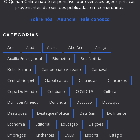
O Quinari Online não é responsável por eventuais ações jurídicas
provenientes de opiniões publicadas em comentários.
Sobre nós
|
Anuncie
|
Fale conosco
CATEGORIAS
Acre
Ajuda
Alerta
Alto Acre
Artigo
Auxilio Emergencial
Biometria
Boa Notícia
Bolsa Família
Campeonato Acreano
Carnaval
Central Gospel
Classificados
Colunistas
Concursos
Copa Do Mundo
Cotidiano
COVID-19
Cultura
Denilson Almeida
Denúncia
Descaso
Destaque
Destaques
DestaquesPolitica
Deu Ruim
Do Interior
Economia
Editorial
Educação
Eleições
Empregos
Enchentes
ENEM
Esporte
Estágio