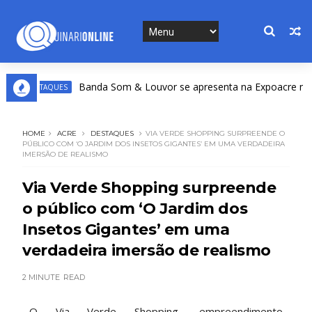
Banda Som & Louvor se apresenta na Expoacre nesta se
DESTAQUES
HOME
ACRE
DESTAQUES
VIA VERDE SHOPPING SURPREENDE O
PÚBLICO COM ‘O JARDIM DOS INSETOS GIGANTES’ EM UMA VERDADEIRA
IMERSÃO DE REALISMO
Via Verde Shopping surpreende
o público com ‘O Jardim dos
Insetos Gigantes’ em uma
verdadeira imersão de realismo
2 MINUTE
READ
O Via Verde Shopping, empreendimento