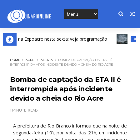
ta na Expoacre nesta sexta; veja programação
DESTAQUES
HOME
ACRE
ALERTA
BOMBA DE CAPTAÇÃO DA ETA II É
INTERROMPIDA APÓS INCIDENTE DEVIDO A CHEIA DO RIO ACRE
Bomba de captação da ETA II é
interrompida após incidente
devido a cheia do Rio Acre
1 MINUTE
READ
A prefeitura de Rio Branco informou que na noite de
segunda-feira (10), por volta das 21h, um incidente
causou a interrupção temporária no funcionamento