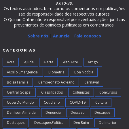
9.610/98.
Os textos assinados, bem como os comentários em publicações
são de responsabilidade dos respectivos autores.
O Quinari Online não é responsável por eventuais ações jurídicas
provenientes de opiniões publicadas em comentários.
Sobre nós
|
Anuncie
|
Fale conosco
CATEGORIAS
Acre
Ajuda
Alerta
Alto Acre
Artigo
Auxilio Emergencial
Biometria
Boa Notícia
Bolsa Família
Campeonato Acreano
Carnaval
Central Gospel
Classificados
Colunistas
Concursos
Copa Do Mundo
Cotidiano
COVID-19
Cultura
Denilson Almeida
Denúncia
Descaso
Destaque
Destaques
DestaquesPolitica
Deu Ruim
Do Interior