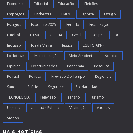
Economia
Editorial
Educação
Eleições
Empregos
Enchentes
ENEM
Esporte
Estágio
Estagios
Expoacre 2025
Feriado
Fiscalização
Futebol
Futsal
Galeria
Geral
Gospel
IBGE
Inclusão
Josafá Vieira
Justiça
LGBTQIAPN+
Lockdown
Manisfestação
Meio Ambiente
Noticias
Opiniao
Oportunidades
Pandemia
Pesquisa
Policial
Politica
Previsão Do Tempo
Regionais
Saude
Saúde
Segurança
Solidariedade
TECNOLOGIA
Televisao
Trânsito
Turismo
Urgente
Utilidade Publica
Vacinação
Vacinas
Videos
MAIS NOTÍCIAS