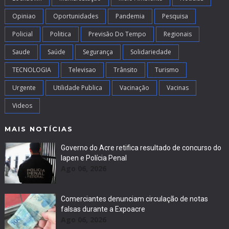
Opiniao
Oportunidades
Pandemia
Pesquisa
Policial
Politica
Previsão Do Tempo
Regionais
Saude
Saúde
Segurança
Solidariedade
TECNOLOGIA
Televisao
Trânsito
Turismo
Urgente
Utilidade Publica
Vacinação
Vacinas
Videos
MAIS NOTÍCIAS
Governo do Acre retifica resultado de concurso do
Iapen e Polícia Penal
Ago 06, 2026
Comerciantes denunciam circulação de notas
falsas durante a Expoacre
Ago 06, 2026