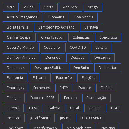
Acre
Ajuda
Alerta
Alto Acre
Artigo
Auxilio Emergencial
Biometria
Boa Notícia
Bolsa Família
Campeonato Acreano
Carnaval
Central Gospel
Classificados
Colunistas
Concursos
Copa Do Mundo
Cotidiano
COVID-19
Cultura
Denilson Almeida
Denúncia
Descaso
Destaque
Destaques
DestaquesPolitica
Deu Ruim
Do Interior
Economia
Editorial
Educação
Eleições
Empregos
Enchentes
ENEM
Esporte
Estágio
Estagios
Expoacre 2025
Feriado
Fiscalização
Futebol
Futsal
Galeria
Geral
Gospel
IBGE
Inclusão
Josafá Vieira
Justiça
LGBTQIAPN+
Lockdown
Manisfestação
Meio Ambiente
Noticias