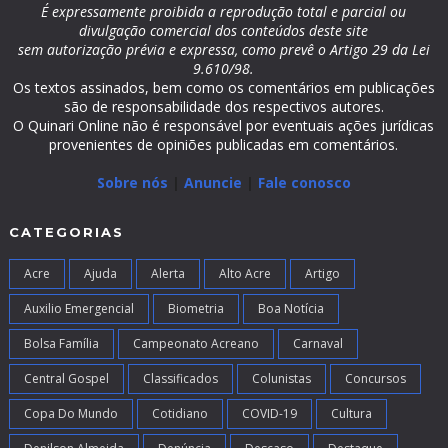
É expressamente proibida a reprodução total e parcial ou
divulgação comercial dos conteúdos deste site
sem autorização prévia e expressa, como prevê o Artigo 29 da Lei
9.610/98.
Os textos assinados, bem como os comentários em publicações
são de responsabilidade dos respectivos autores.
O Quinari Online não é responsável por eventuais ações jurídicas
provenientes de opiniões publicadas em comentários.
Sobre nós
|
Anuncie
|
Fale conosco
CATEGORIAS
Acre
Ajuda
Alerta
Alto Acre
Artigo
Auxilio Emergencial
Biometria
Boa Notícia
Bolsa Família
Campeonato Acreano
Carnaval
Central Gospel
Classificados
Colunistas
Concursos
Copa Do Mundo
Cotidiano
COVID-19
Cultura