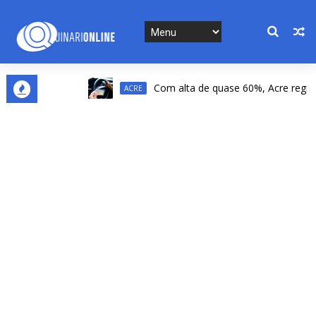
Com alta de quase 60%, Acre registra a 
ACRE