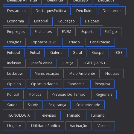
Denilson Almeida
Denúncia
Descaso
Destaque
Destaques
DestaquesPolitica
Deu Ruim
Do Interior
Economia
Editorial
Educação
Eleições
Empregos
Enchentes
ENEM
Esporte
Estágio
Estagios
Expoacre 2025
Feriado
Fiscalização
Futebol
Futsal
Galeria
Geral
Gospel
IBGE
Inclusão
Josafá Vieira
Justiça
LGBTQIAPN+
Lockdown
Manisfestação
Meio Ambiente
Noticias
Opiniao
Oportunidades
Pandemia
Pesquisa
Policial
Politica
Previsão Do Tempo
Regionais
Saude
Saúde
Segurança
Solidariedade
TECNOLOGIA
Televisao
Trânsito
Turismo
Urgente
Utilidade Publica
Vacinação
Vacinas