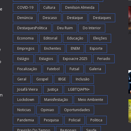
COVID-19
Cultura
Denilson Almeida
de
Denúncia
Descaso
Destaque
Destaques
DestaquesPolitica
Deu Ruim
Do Interior
A
Economia
Editorial
Educação
Eleições
Empregos
Enchentes
ENEM
Esporte
l
Estágio
Estagios
Expoacre 2025
Feriado
o
Fiscalização
Futebol
Futsal
Galeria
m
s
Geral
Gospel
IBGE
Inclusão
Josafá Vieira
Justiça
LGBTQIAPN+
em
Lockdown
Manisfestação
Meio Ambiente
Noticias
Opiniao
Oportunidades
Pandemia
Pesquisa
Policial
Politica
Previsão Do Tempo
Regionais
Saude