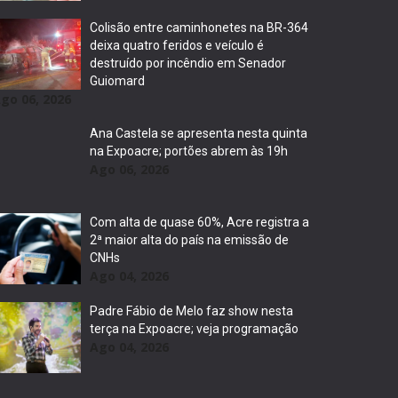
Colisão entre caminhonetes na BR-364
deixa quatro feridos e veículo é
destruído por incêndio em Senador
Guiomard
go 06, 2026
Ana Castela se apresenta nesta quinta
na Expoacre; portões abrem às 19h
Ago 06, 2026
Com alta de quase 60%, Acre registra a
2ª maior alta do país na emissão de
CNHs
Ago 04, 2026
Padre Fábio de Melo faz show nesta
terça na Expoacre; veja programação
Ago 04, 2026