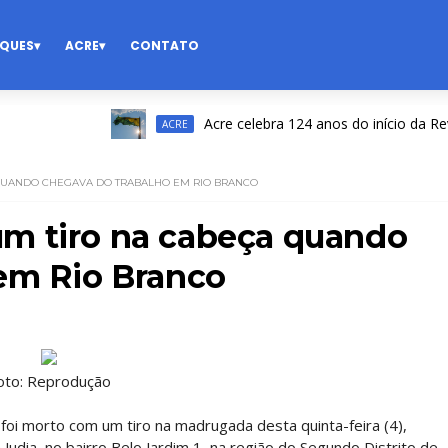
QUES
ACRE
CONTATO
Acre celebra 124 anos do início da Revoluç
ACRE
QUANDO CHEGAVA DO TRABALHO EM RIO BRANCO
m tiro na cabeça quando
em Rio Branco
oto: Reprodução
foi morto com um tiro na madrugada desta quinta-feira (4),
Judia, no bairro Belo Jardim 1, na região do Segundo Distrito de