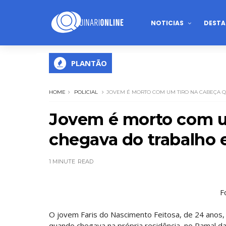
NOTICIAS
DESTA
PLANTÃO
HOME
POLICIAL
JOVEM É MORTO COM UM TIRO NA CABEÇA 
Jovem é morto com u
chegava do trabalho 
1 MINUTE
READ
F
O jovem Faris do Nascimento Feitosa, de 24 anos, 
quando chegava na própria residência, no Ramal da 