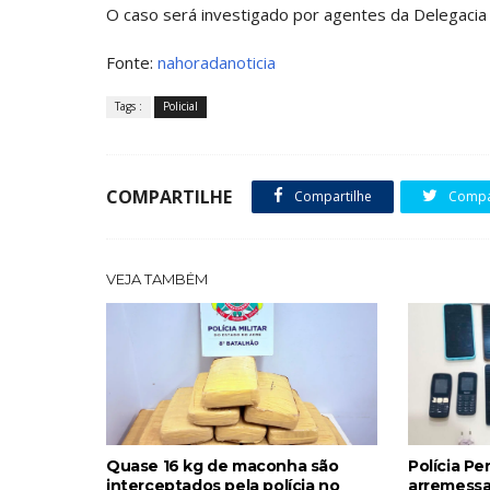
O caso será investigado por agentes da Delegacia E
Fonte:
nahoradanoticia
Tags :
Policial
COMPARTILHE
Compartilhe
Compar
VEJA TAMBÉM
Quase 16 kg de maconha são
Polícia Pe
interceptados pela polícia no
arremessa