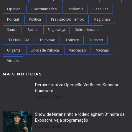
Opiniao
Oportunidades
Pandemia
Pesquisa
Policial
Politica
Previsão Do Tempo
Regionais
Saude
Saúde
Segurança
Solidariedade
TECNOLOGIA
Televisao
Trânsito
Turismo
Urgente
Utilidade Publica
Vacinação
Vacinas
Videos
MAIS NOTÍCIAS
Deracre realiza Operação Verão em Senador
Guiomard
Ago 03, 2026
Show de Natanzinho e rodeio agitam 3ª noite da
Expoacre; veja programação
Ago 03, 2026