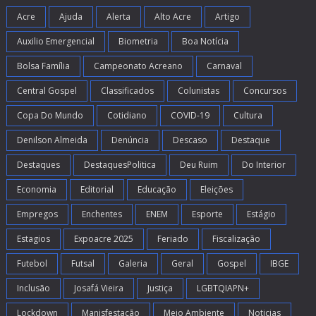
Acre
Ajuda
Alerta
Alto Acre
Artigo
Auxilio Emergencial
Biometria
Boa Notícia
Bolsa Família
Campeonato Acreano
Carnaval
Central Gospel
Classificados
Colunistas
Concursos
Copa Do Mundo
Cotidiano
COVID-19
Cultura
Denilson Almeida
Denúncia
Descaso
Destaque
Destaques
DestaquesPolitica
Deu Ruim
Do Interior
Economia
Editorial
Educação
Eleições
Empregos
Enchentes
ENEM
Esporte
Estágio
Estagios
Expoacre 2025
Feriado
Fiscalização
Futebol
Futsal
Galeria
Geral
Gospel
IBGE
Inclusão
Josafá Vieira
Justiça
LGBTQIAPN+
Lockdown
Manisfestação
Meio Ambiente
Noticias