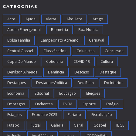
CATEGORIAS
Acre
Ajuda
Alerta
Alto Acre
Artigo
Auxilio Emergencial
Biometria
Boa Notícia
Bolsa Família
Campeonato Acreano
Carnaval
Central Gospel
Classificados
Colunistas
Concursos
Copa Do Mundo
Cotidiano
COVID-19
Cultura
Denilson Almeida
Denúncia
Descaso
Destaque
Destaques
DestaquesPolitica
Deu Ruim
Do Interior
Economia
Editorial
Educação
Eleições
Empregos
Enchentes
ENEM
Esporte
Estágio
Estagios
Expoacre 2025
Feriado
Fiscalização
Futebol
Futsal
Galeria
Geral
Gospel
IBGE
Inclusão
Josafá Vieira
Justiça
LGBTQIAPN+