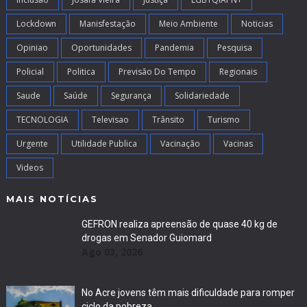
Lockdown
Manisfestação
Meio Ambiente
Noticias
Opiniao
Oportunidades
Pandemia
Pesquisa
Policial
Politica
Previsão Do Tempo
Regionais
Saude
Saúde
Segurança
Solidariedade
TECNOLOGIA
Televisao
Trânsito
Turismo
Urgente
Utilidade Publica
Vacinação
Vacinas
Videos
MAIS NOTÍCIAS
GEFRON realiza apreensão de quase 40 kg de
drogas em Senador Guiomard
Ago 03, 2026
No Acre jovens têm mais dificuldade para romper
ciclo da pobreza