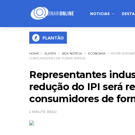
NOTICIAS
DESTA
PLANTÃO
HOME
ALERTA
BOA NOTÍCIA
ECONOMIA
REPRESENTANTE
CONSUMIDORES DE FORMA RÁPIDA
Representantes indus
redução do IPI será r
consumidores de for
2 MINUTE
READ