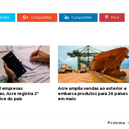
tilhe
Compartilhe
Compartilhe
Pin it
l empresas
Acre amplia vendas ao exterior e
s, Acre registra 2º
embarca produtos para 26 países
ice do país
em maio
Próxima