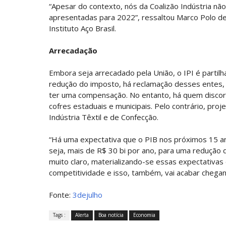
“Apesar do contexto, nós da Coalizão Indústria n
apresentadas para 2022”, ressaltou Marco Polo de
Instituto Aço Brasil.
Arrecadação
Embora seja arrecadado pela União, o IPI é partil
redução do imposto, há reclamação desses entes,
ter uma compensação. No entanto, há quem discorde
cofres estaduais e municipais. Pelo contrário, pro
Indústria Têxtil e de Confecção.
“Há uma expectativa que o PIB nos próximos 15 a
seja, mais de R$ 30 bi por ano, para uma redução 
muito claro, materializando-se essas expectativas 
competitividade e isso, também, vai acabar chega
Fonte:
3dejulho
Tags :
Alerta
Boa notícia
Economia