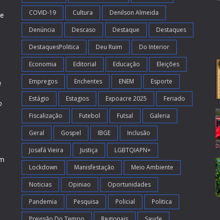
COVID-19
Cultura
Denilson Almeida
de
Denúncia
Descaso
Destaque
Destaques
DestaquesPolitica
Deu Ruim
Do Interior
Economia
Editorial
Educação
Eleições
Empregos
Enchentes
ENEM
Esporte
l
Estágio
Estagios
Expoacre 2025
Feriado
o
Fiscalização
Futebol
Futsal
Galeria
m
s
Geral
Gospel
IBGE
Inclusão
Josafá Vieira
Justiça
LGBTQIAPN+
em
Lockdown
Manisfestação
Meio Ambiente
Noticias
Opiniao
Oportunidades
Pandemia
Pesquisa
Policial
Politica
Previsão Do Tempo
Regionais
Saude