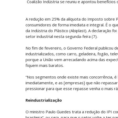
Coalizão Indústria se reuniu e apontou benefícios
A redução em 25% da alíquota do Imposto sobre Pr
consumidores de forma imediata e integral. É o que
da Indústria do Plástico (Abiplast). A declaração 
setor industrial nesta segunda-feira (7).
No fim de fevereiro, o Governo Federal publicou d
industrializados, como carro, geladeira, fogão, tele
porque a União vem arrecadando acima das expect
fiquem mais baratos.
“Nos segmentos onde existe mais concorrência, é 
imediatamente, e as [empresas] que não repassare
pressionar para que esse repasse venha o mais rápi
Reindustrialização
O ministro Paulo Guedes trata a redução do IPI com
brasileira”, ou seja, para que o setor volte a ter