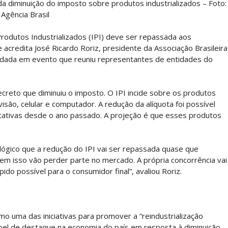
 da diminuição do imposto sobre produtos industrializados – Foto:
Agência Brasil
odutos Industrializados (IPI) deve ser repassada aos
 acredita José Ricardo Roriz, presidente da Associação Brasileira
foi dada em evento que reuniu representantes de entidades do
ecreto que diminuiu o imposto. O IPI incide sobre os produtos
visão, celular e computador. A redução da alíquota foi possível
ativas desde o ano passado. A projeção é que esses produtos
lógico que a redução do IPI vai ser repassada quase que
m isso vão perder parte no mercado. A própria concorrência vai
do possível para o consumidor final”, avaliou Roriz.
o uma das iniciativas para promover a “reindustrialização
 papel de destaque na economia do país em resposta à diminuição