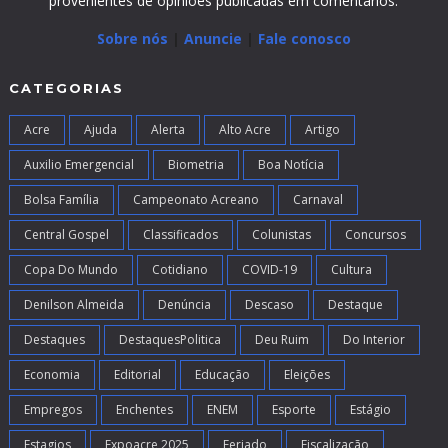
provenientes de opiniões publicadas em comentários.
Sobre nós
|
Anuncie
|
Fale conosco
CATEGORIAS
Acre
Ajuda
Alerta
Alto Acre
Artigo
Auxilio Emergencial
Biometria
Boa Notícia
Bolsa Família
Campeonato Acreano
Carnaval
Central Gospel
Classificados
Colunistas
Concursos
Copa Do Mundo
Cotidiano
COVID-19
Cultura
Denilson Almeida
Denúncia
Descaso
Destaque
Destaques
DestaquesPolitica
Deu Ruim
Do Interior
Economia
Editorial
Educação
Eleições
Empregos
Enchentes
ENEM
Esporte
Estágio
Estagios
Expoacre 2025
Feriado
Fiscalização