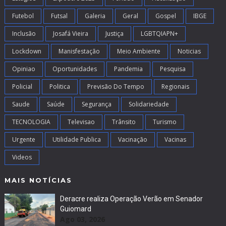
Futebol
Futsal
Galeria
Geral
Gospel
IBGE
Inclusão
Josafá Vieira
Justiça
LGBTQIAPN+
Lockdown
Manisfestação
Meio Ambiente
Noticias
Opiniao
Oportunidades
Pandemia
Pesquisa
Policial
Politica
Previsão Do Tempo
Regionais
Saude
Saúde
Segurança
Solidariedade
TECNOLOGIA
Televisao
Trânsito
Turismo
Urgente
Utilidade Publica
Vacinação
Vacinas
Videos
MAIS NOTÍCIAS
Deracre realiza Operação Verão em Senador
Guiomard
Ago 03, 2026