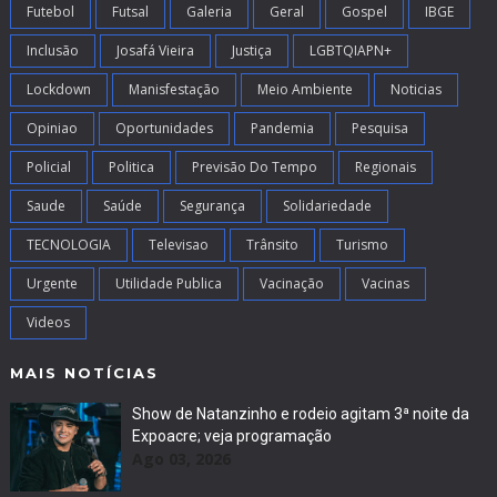
Futebol
Futsal
Galeria
Geral
Gospel
IBGE
Inclusão
Josafá Vieira
Justiça
LGBTQIAPN+
Lockdown
Manisfestação
Meio Ambiente
Noticias
Opiniao
Oportunidades
Pandemia
Pesquisa
Policial
Politica
Previsão Do Tempo
Regionais
Saude
Saúde
Segurança
Solidariedade
TECNOLOGIA
Televisao
Trânsito
Turismo
Urgente
Utilidade Publica
Vacinação
Vacinas
Videos
MAIS NOTÍCIAS
Show de Natanzinho e rodeio agitam 3ª noite da
Expoacre; veja programação
Ago 03, 2026