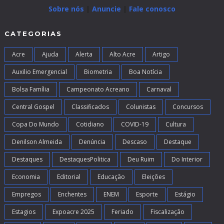
Sobre nós
|
Anuncie
|
Fale conosco
CATEGORIAS
Acre
Ajuda
Alerta
Alto Acre
Artigo
Auxilio Emergencial
Biometria
Boa Notícia
Bolsa Família
Campeonato Acreano
Carnaval
Central Gospel
Classificados
Colunistas
Concursos
Copa Do Mundo
Cotidiano
COVID-19
Cultura
Denilson Almeida
Denúncia
Descaso
Destaque
Destaques
DestaquesPolitica
Deu Ruim
Do Interior
Economia
Editorial
Educação
Eleições
Empregos
Enchentes
ENEM
Esporte
Estágio
Estagios
Expoacre 2025
Feriado
Fiscalização