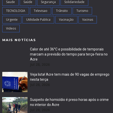
Saude
Saúde
Segurança
Solidariedade
TECNOLOGIA
Televisao
Trânsito
Turismo
Urgente
Utilidade Publica
Vacinação
Vacinas
Videos
MAIS NOTÍCIAS
Calor de até 36°C e possibilidade de temporais
marcam a previsão do tempo para terça-feira no
Acre
Jul 28, 2026
Veja lista! Acre tem mais de 90 vagas de emprego
nesta terça
Jul 28, 2026
Suspeito de homicídio é preso horas após o crime
no interior do Acre
Jul 28, 2026