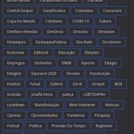
Bolsa Família
Campeonato Acreano
Carnaval
Central Gospel
Classificados
Colunistas
Concursos
Copa Do Mundo
Cotidiano
COVID-19
Cultura
Denilson Almeida
Denúncia
Descaso
Destaque
Destaques
DestaquesPolitica
Deu Ruim
Do Interior
Economia
Editorial
Educação
Eleições
Empregos
Enchentes
ENEM
Esporte
Estágio
Estagios
Expoacre 2025
Feriado
Fiscalização
Futebol
Futsal
Galeria
Geral
Gospel
IBGE
Inclusão
Josafá Vieira
Justiça
LGBTQIAPN+
Lockdown
Manisfestação
Meio Ambiente
Noticias
Opiniao
Oportunidades
Pandemia
Pesquisa
Policial
Politica
Previsão Do Tempo
Regionais