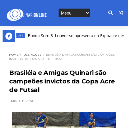
Banda Som & Louvor se apresenta na Expoacre nesta sext
STAQUES
HOME
DESTAQUES
BRASILÉIA E AMIGAS QUINARI SÃO CAMPEÕES
INVICTOS DA COPA ACRE DE FUTSAL
Brasiléia e Amigas Quinari são
campeões invictos da Copa Acre
de Futsal
1 MINUTE
READ