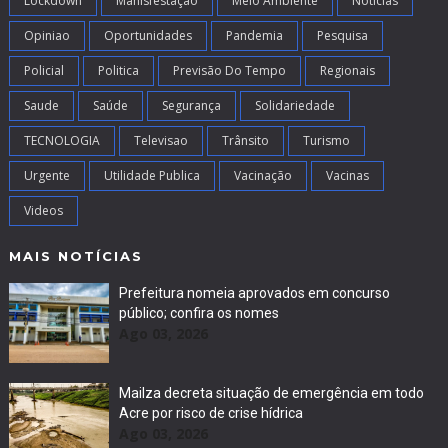
Lockdown
Manisfestação
Meio Ambiente
Noticias
Opiniao
Oportunidades
Pandemia
Pesquisa
Policial
Politica
Previsão Do Tempo
Regionais
Saude
Saúde
Segurança
Solidariedade
TECNOLOGIA
Televisao
Trânsito
Turismo
Urgente
Utilidade Publica
Vacinação
Vacinas
Videos
MAIS NOTÍCIAS
Prefeitura nomeia aprovados em concurso
público; confira os nomes
Ago 03, 2026
Mailza decreta situação de emergência em todo
Acre por risco de crise hídrica
Ago 03, 2026