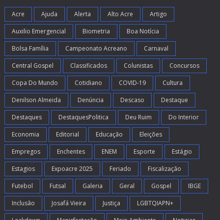
Acre
Ajuda
Alerta
Alto Acre
Artigo
Auxilio Emergencial
Biometria
Boa Notícia
Bolsa Família
Campeonato Acreano
Carnaval
Central Gospel
Classificados
Colunistas
Concursos
Copa Do Mundo
Cotidiano
COVID-19
Cultura
Denilson Almeida
Denúncia
Descaso
Destaque
Destaques
DestaquesPolitica
Deu Ruim
Do Interior
Economia
Editorial
Educação
Eleições
Empregos
Enchentes
ENEM
Esporte
Estágio
Estagios
Expoacre 2025
Feriado
Fiscalização
Futebol
Futsal
Galeria
Geral
Gospel
IBGE
Inclusão
Josafá Vieira
Justiça
LGBTQIAPN+