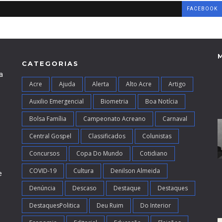
FACEBOOK
CATEGORIAS
a
Acre
Ajuda
Alerta
Alto Acre
Artigo
Auxilio Emergencial
Biometria
Boa Notícia
Bolsa Família
Campeonato Acreano
Carnaval
Central Gospel
Classificados
Colunistas
Concursos
Copa Do Mundo
Cotidiano
COVID-19
Cultura
Denilson Almeida
e
Denúncia
Descaso
Destaque
Destaques
DestaquesPolitica
Deu Ruim
Do Interior