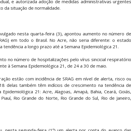
adual, e autorizada adoção de medidas administrativas urgente
o da situação de normalidade.
ivulgado nesta quarta-feira (3), apontou aumento no número d
AG) em todo o Brasil. No Acre, não seria diferente: o estad
a tendência a longo prazo até a Semana Epidemiológica 21.
o no número de hospitalizações pelo vírus sincicial respiratóri
erente à Semana Epidemiológica 21, de 24 a 30 de maio.
ação estão com incidência de SRAG em nível de alerta, risco o
 18 delas também têm indícios de crescimento na tendência d
 Epidemiológica 21: Acre, Alagoas, Amapá, Bahia, Ceará, Goiás
Piauí, Rio Grande do Norte, Rio Grande do Sul, Rio de Janeiro
u, nesta segunda-feira (1º) um alerta por conta do avanço da