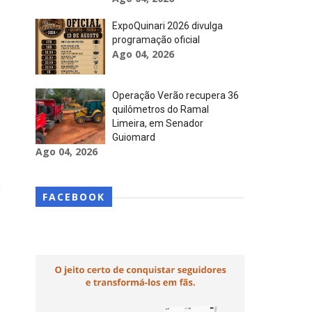
s
ExpoQuinari 2026 divulga
programação oficial
Ago 04, 2026
e
o
Operação Verão recupera 36
quilômetros do Ramal
Limeira, em Senador
Guiomard
o
Ago 04, 2026
u
FACEBOOK
e
,
,
s