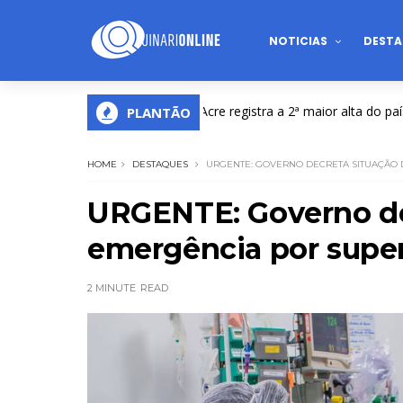
NOTICIAS
DESTA
Com alta de quase 60%, Acre registra a 2ª maior alta do país na e
PLANTÃO
HOME
DESTAQUES
URGENTE: GOVERNO DECRETA SITUAÇÃO 
URGENTE: Governo de
emergência por super
2 MINUTE
READ