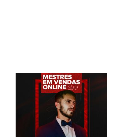
e
o
e
o