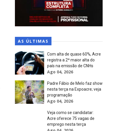
AS ÚLTIMAS
Com alta de quase 60%, Acre
registra a 2ª maior alta do
país na emissão de CNHs
s
Ago 04, 2026
Padre Fábio de Melo faz show
m
nesta terça na Expoacre; veja
e
programação
e
Ago 04, 2026
s
Veja como se candidatar:
Acre oferece 75 vagas de
emprego nesta terça
s
Ago 04, 2026