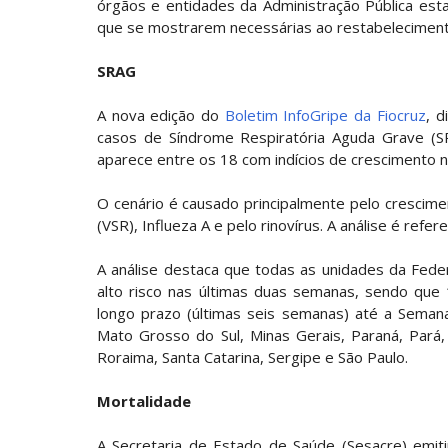
órgãos e entidades da Administração Pública est
que se mostrarem necessárias ao restabeleciment
SRAG
A nova edição do
Boletim InfoGripe da Fiocruz
, d
casos de Síndrome Respiratória Aguda Grave (SR
aparece entre os 18 com indícios de crescimento n
O cenário é causado principalmente pelo cresciment
(VSR), Influeza A e pelo rinovírus. A análise é ref
A análise destaca que todas as unidades da Feder
alto risco nas últimas duas semanas, sendo que
longo prazo (últimas seis semanas) até a Semana
Mato Grosso do Sul, Minas Gerais, Paraná, Pará, 
Roraima, Santa Catarina, Sergipe e São Paulo.
Mortalidade
A Secretaria de Estado de Saúde (Sesacre) emiti