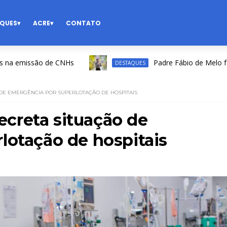
QUES
ACRE
CONTATO
missão de CNHs
Padre Fábio de Melo faz show 
DESTAQUES
DE EMERGÊNCIA POR SUPERLOTAÇÃO DE HOSPITAIS
creta situação de
lotação de hospitais