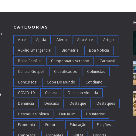
CATEGORIAS
a
Acre
Ajuda
Alerta
Alto Acre
Artigo
Auxilio Emergencial
Biometria
Boa Notícia
Bolsa Família
Campeonato Acreano
Carnaval
Central Gospel
Classificados
Colunistas
Concursos
Copa Do Mundo
Cotidiano
COVID-19
Cultura
Denilson Almeida
e
Denúncia
Descaso
Destaque
Destaques
DestaquesPolitica
Deu Ruim
Do Interior
Economia
Editorial
Educação
Eleições
Empregos
Enchentes
ENEM
Esporte