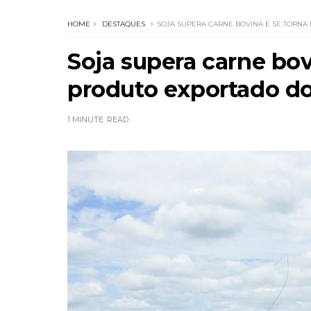
HOME
DESTAQUES
SOJA SUPERA CARNE BOVINA E SE TORNA
Soja supera carne bov
produto exportado d
1 MINUTE
READ