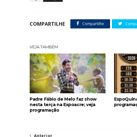
COMPARTILHE
Compartilhe
Compar
VEJA TAMBÉM
Padre Fábio de Melo faz show
ExpoQuina
nesta terça na Expoacre; veja
programaç
programação
Anterior