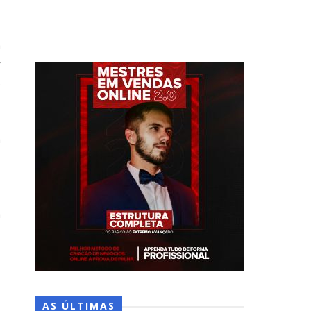
a
r
5
m
o
a
s
1
AS ÚLTIMAS