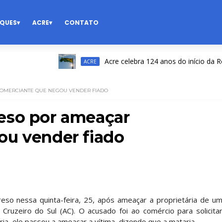
QUES
ACRE
CONTATO
Acre celebra 124 anos do início da Revolu
ACRE
COMERCIANTE QUE NEGOU VENDER FIADO
eso por ameaçar
ou vender fiado
eso nessa quinta-feira, 25, após ameaçar a proprietária de u
Cruzeiro do Sul (AC). O acusado foi ao comércio para solicita
ria, ele passou a ameaçar a vítima, dizendo que a mataria.