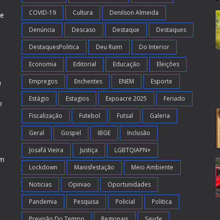
COVID-19
Cultura
Denilson Almeida
de
Denúncia
Descaso
Destaque
Destaques
DestaquesPolitica
Deu Ruim
Do Interior
Economia
Editorial
Educação
Eleições
Empregos
Enchentes
ENEM
Esporte
l
Estágio
Estagios
Expoacre 2025
Feriado
o
Fiscalização
Futebol
Futsal
Galeria
m
s
Geral
Gospel
IBGE
Inclusão
Josafá Vieira
Justiça
LGBTQIAPN+
em
Lockdown
Manisfestação
Meio Ambiente
Noticias
Opiniao
Oportunidades
Pandemia
Pesquisa
Policial
Politica
Previsão Do Tempo
Regionais
Saude