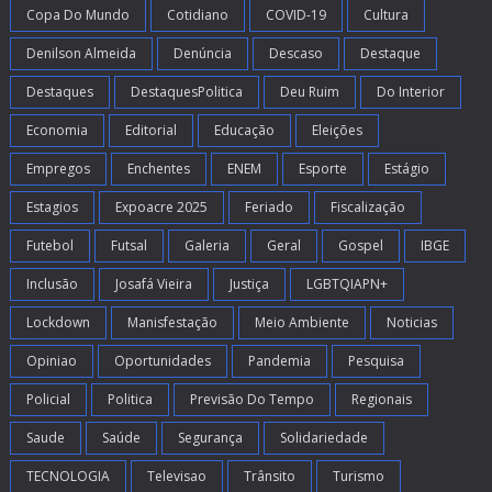
Copa Do Mundo
Cotidiano
COVID-19
Cultura
Denilson Almeida
Denúncia
Descaso
Destaque
Destaques
DestaquesPolitica
Deu Ruim
Do Interior
Economia
Editorial
Educação
Eleições
Empregos
Enchentes
ENEM
Esporte
Estágio
Estagios
Expoacre 2025
Feriado
Fiscalização
Futebol
Futsal
Galeria
Geral
Gospel
IBGE
Inclusão
Josafá Vieira
Justiça
LGBTQIAPN+
Lockdown
Manisfestação
Meio Ambiente
Noticias
Opiniao
Oportunidades
Pandemia
Pesquisa
Policial
Politica
Previsão Do Tempo
Regionais
Saude
Saúde
Segurança
Solidariedade
TECNOLOGIA
Televisao
Trânsito
Turismo