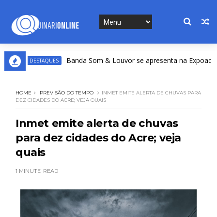
Banda Som & Louvor se apresenta na Expoacre nest
DESTAQUES
HOME
PREVISÃO DO TEMPO
INMET EMITE ALERTA DE CHUVAS PARA
DEZ CIDADES DO ACRE; VEJA QUAIS
Inmet emite alerta de chuvas
para dez cidades do Acre; veja
quais
1 MINUTE
READ