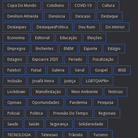
Copa Do Mundo
Cotidiano
COVID-19
Cultura
Denilson Almeida
Denúncia
Descaso
Destaque
Destaques
DestaquesPolitica
Deu Ruim
Do Interior
Economia
Editorial
Educação
Eleições
Empregos
Enchentes
ENEM
Esporte
Estágio
Estagios
Expoacre 2025
Feriado
Fiscalização
Futebol
Futsal
Galeria
Geral
Gospel
IBGE
Inclusão
Josafá Vieira
Justiça
LGBTQIAPN+
Lockdown
Manisfestação
Meio Ambiente
Noticias
Opiniao
Oportunidades
Pandemia
Pesquisa
Policial
Politica
Previsão Do Tempo
Regionais
Saude
Saúde
Segurança
Solidariedade
TECNOLOGIA
Televisao
Trânsito
Turismo