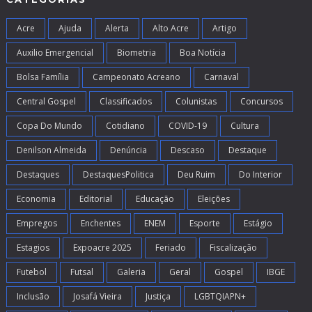
Acre
Ajuda
Alerta
Alto Acre
Artigo
Auxilio Emergencial
Biometria
Boa Notícia
Bolsa Família
Campeonato Acreano
Carnaval
Central Gospel
Classificados
Colunistas
Concursos
Copa Do Mundo
Cotidiano
COVID-19
Cultura
Denilson Almeida
Denúncia
Descaso
Destaque
Destaques
DestaquesPolitica
Deu Ruim
Do Interior
Economia
Editorial
Educação
Eleições
Empregos
Enchentes
ENEM
Esporte
Estágio
Estagios
Expoacre 2025
Feriado
Fiscalização
Futebol
Futsal
Galeria
Geral
Gospel
IBGE
Inclusão
Josafá Vieira
Justiça
LGBTQIAPN+