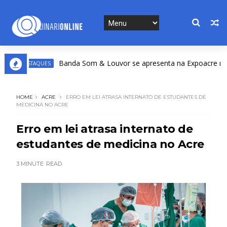
Banda Som & Louvor se apresenta na Expoacre nesta se
DESTAQUES
HOME
ACRE
ERRO EM LEI ATRASA INTERNATO DE ESTUDANTES DE
MEDICINA NO ACRE
Erro em lei atrasa internato de
estudantes de medicina no Acre
3 MINUTE
READ