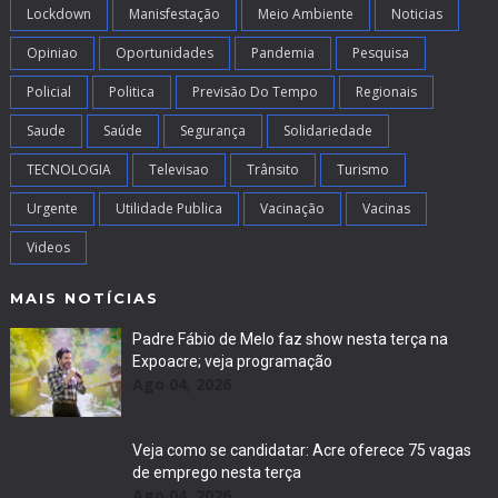
Lockdown
Manisfestação
Meio Ambiente
Noticias
Opiniao
Oportunidades
Pandemia
Pesquisa
Policial
Politica
Previsão Do Tempo
Regionais
Saude
Saúde
Segurança
Solidariedade
TECNOLOGIA
Televisao
Trânsito
Turismo
Urgente
Utilidade Publica
Vacinação
Vacinas
Videos
MAIS NOTÍCIAS
Padre Fábio de Melo faz show nesta terça na
Expoacre; veja programação
Ago 04, 2026
Veja como se candidatar: Acre oferece 75 vagas
de emprego nesta terça
Ago 04, 2026