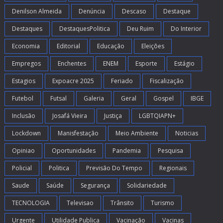
Denilson Almeida
Denúncia
Descaso
Destaque
Destaques
DestaquesPolitica
Deu Ruim
Do Interior
Economia
Editorial
Educação
Eleições
Empregos
Enchentes
ENEM
Esporte
Estágio
Estagios
Expoacre 2025
Feriado
Fiscalização
Futebol
Futsal
Galeria
Geral
Gospel
IBGE
Inclusão
Josafá Vieira
Justiça
LGBTQIAPN+
Lockdown
Manisfestação
Meio Ambiente
Noticias
Opiniao
Oportunidades
Pandemia
Pesquisa
Policial
Politica
Previsão Do Tempo
Regionais
Saude
Saúde
Segurança
Solidariedade
TECNOLOGIA
Televisao
Trânsito
Turismo
Urgente
Utilidade Publica
Vacinação
Vacinas