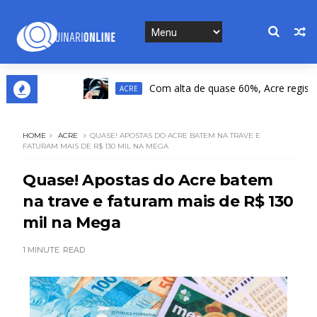
Com alta de quase 60%, Acre registra a 
ACRE
HOME
ACRE
QUASE! APOSTAS DO ACRE BATEM NA TRAVE E
FATURAM MAIS DE R$ 130 MIL NA MEGA
Quase! Apostas do Acre batem
na trave e faturam mais de R$ 130
mil na Mega
1 MINUTE
READ