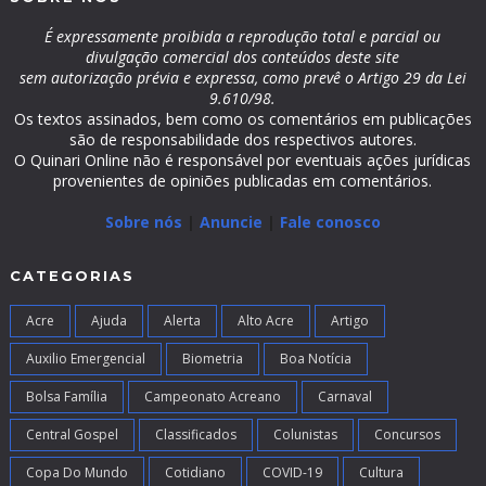
É expressamente proibida a reprodução total e parcial ou
divulgação comercial dos conteúdos deste site
sem autorização prévia e expressa, como prevê o Artigo 29 da Lei
9.610/98.
Os textos assinados, bem como os comentários em publicações
são de responsabilidade dos respectivos autores.
O Quinari Online não é responsável por eventuais ações jurídicas
provenientes de opiniões publicadas em comentários.
Sobre nós
|
Anuncie
|
Fale conosco
CATEGORIAS
Acre
Ajuda
Alerta
Alto Acre
Artigo
Auxilio Emergencial
Biometria
Boa Notícia
Bolsa Família
Campeonato Acreano
Carnaval
Central Gospel
Classificados
Colunistas
Concursos
Copa Do Mundo
Cotidiano
COVID-19
Cultura