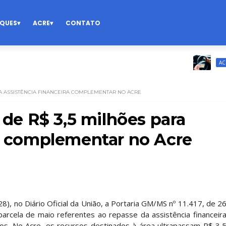
QUES
ACRE
CONTATO
Co
ACRE
ARA ASSISTÊNCIA FINANCEIRA COMPLEMENTAR NO ACRE
s de R$ 3,5 milhões para
ra complementar no Acre
28), no Diário Oficial da União, a Portaria GM/MS nº 11.417, de 2
arcela de maio referentes ao repasse da assistência financeir
ros. No Acre, os recursos destinados à área ultrapassam R$ 3,