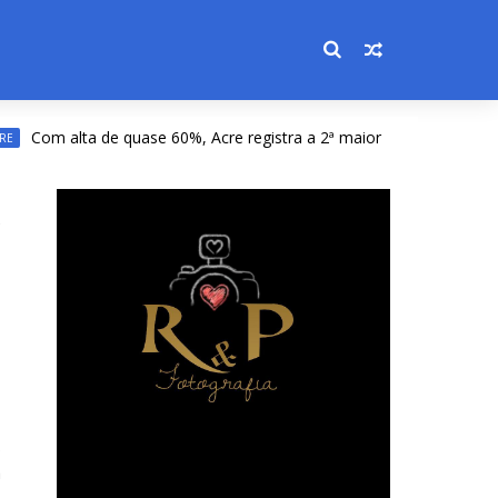
m alta de quase 60%, Acre registra a 2ª maior alta do país na emis
6
a
5