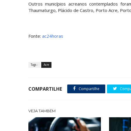
Outros municípios acreanos contemplados foram A
Thaumaturgo, Plácido de Castro, Porto Acre, Port
Fonte:
ac24horas
Tags :
Acre
COMPARTILHE
Compartilhe
Compar
VEJA TAMBÉM