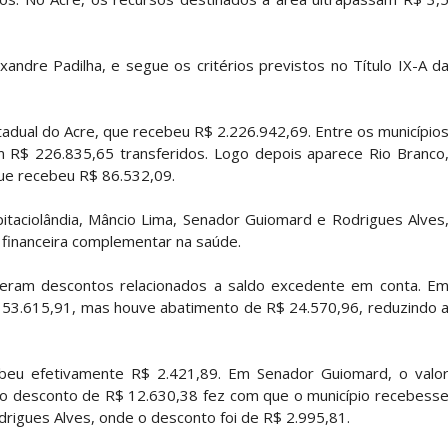
xandre Padilha, e segue os critérios previstos no Título IX-A d
tadual do Acre, que recebeu R$ 2.226.942,69. Entre os município
om R$ 226.835,65 transferidos. Logo depois aparece Rio Branco
ue recebeu R$ 86.532,09.
aciolândia, Mâncio Lima, Senador Guiomard e Rodrigues Alves
 financeira complementar na saúde.
tiveram descontos relacionados a saldo excedente em conta. E
$ 53.615,91, mas houve abatimento de R$ 24.570,96, reduzindo 
beu efetivamente R$ 2.421,89. Em Senador Guiomard, o valo
m o desconto de R$ 12.630,38 fez com que o município recebess
rigues Alves, onde o desconto foi de R$ 2.995,81.