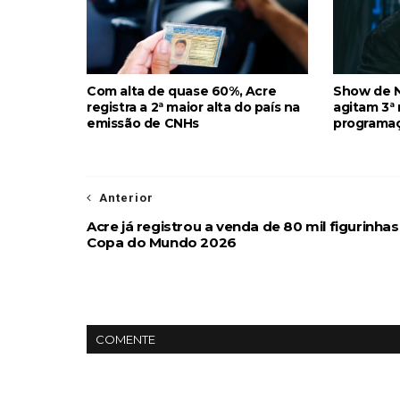
Com alta de quase 60%, Acre
Show de N
registra a 2ª maior alta do país na
agitam 3ª 
emissão de CNHs
programa
Anterior
Acre já registrou a venda de 80 mil figurinhas
Copa do Mundo 2026
COMENTE