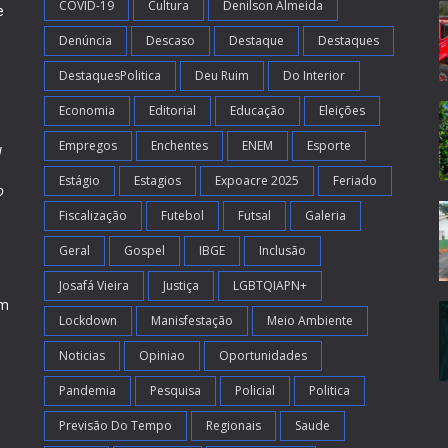
COVID-19
Cultura
Denilson Almeida
e
Denúncia
Descaso
Destaque
Destaques
DestaquesPolitica
Deu Ruim
Do Interior
Economia
Editorial
Educação
Eleições
Empregos
Enchentes
ENEM
Esporte
l
Estágio
Estagios
Expoacre 2025
Feriado
o
Fiscalização
Futebol
Futsal
Galeria
m
s
Geral
Gospel
IBGE
Inclusão
Josafá Vieira
Justiça
LGBTQIAPN+
em
Lockdown
Manisfestação
Meio Ambiente
Noticias
Opiniao
Oportunidades
Pandemia
Pesquisa
Policial
Politica
Previsão Do Tempo
Regionais
Saude