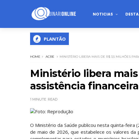
NOTICIAS
DESTA
PLANTÃO
HOME
ACRE
MINISTÉRIO LIBERA MAIS DE R$ 3,5 MILHÕES P
Ministério libera mai
assistência financei
1 MINUTE
READ
Foto: Reprodução
O Ministério da Saúde publicou nesta quinta-feira (
de maio de 2026, que estabelece os valores da p
complementar para estados e municípios brasilei