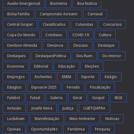
Auxilio Emergencial
Biometria
Boa Notícia
Bolsa Família
Campeonato Acreano
Carnaval
Central Gospel
Classificados
Colunistas
Concursos
Copa Do Mundo
Cotidiano
COVID-19
Cultura
Denilson Almeida
Denúncia
Descaso
Destaque
Destaques
DestaquesPolitica
Deu Ruim
Do Interior
Economia
Editorial
Educação
Eleições
Empregos
Enchentes
ENEM
Esporte
Estágio
Estagios
Expoacre 2025
Feriado
Fiscalização
Futebol
Futsal
Galeria
Geral
Gospel
IBGE
Inclusão
Josafá Vieira
Justiça
LGBTQIAPN+
Lockdown
Manisfestação
Meio Ambiente
Noticias
Opiniao
Oportunidades
Pandemia
Pesquisa