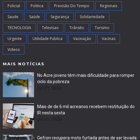
Policial
Politica
Previsão Do Tempo
Regionais
Saude
Saúde
Segurança
Solidariedade
TECNOLOGIA
Televisao
Trânsito
Turismo
Urgente
Utilidade Publica
Vacinação
Vacinas
Videos
MAIS NOTÍCIAS
No Acre jovens têm mais dificuldade para romper
ciclo da pobreza
Jul 31, 2026
Mais de de 6 mil acreanos recebem restituição do
IR nesta sexta
Jul 31, 2026
Gefron recupera moto furtada antes de ser levada