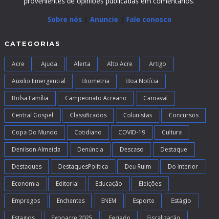
provenientes de opiniões publicadas em comentários.
Sobre nós
|
Anuncie
|
Fale conosco
CATEGORIAS
Acre
Ajuda
Alerta
Alto Acre
Artigo
Auxilio Emergencial
Biometria
Boa Notícia
Bolsa Família
Campeonato Acreano
Carnaval
Central Gospel
Classificados
Colunistas
Concursos
Copa Do Mundo
Cotidiano
COVID-19
Cultura
Denilson Almeida
Denúncia
Descaso
Destaque
Destaques
DestaquesPolitica
Deu Ruim
Do Interior
Economia
Editorial
Educação
Eleições
Empregos
Enchentes
ENEM
Esporte
Estágio
Estagios
Expoacre 2025
Feriado
Fiscalização