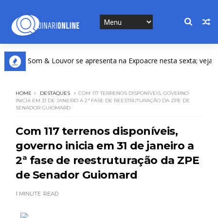
da Som & Louvor se apresenta na Expoacre nesta sexta; veja prog
HOME
DESTAQUES
COM 117 TERRENOS DISPONÍVEIS, GOVERNO
INICIA EM 31 DE JANEIRO A 2ª FASE DE REESTRUTURAÇÃO DA ZPE DE
SENADOR GUIOMARD
Com 117 terrenos disponíveis,
governo inicia em 31 de janeiro a
2ª fase de reestruturação da ZPE
de Senador Guiomard
1 MINUTE
READ