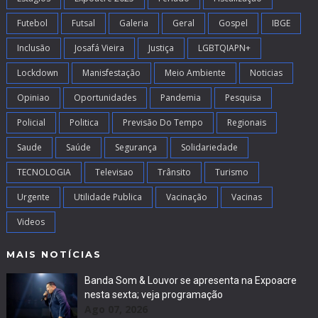
Futebol
Futsal
Galeria
Geral
Gospel
IBGE
Inclusão
Josafá Vieira
Justiça
LGBTQIAPN+
Lockdown
Manisfestação
Meio Ambiente
Noticias
Opiniao
Oportunidades
Pandemia
Pesquisa
Policial
Politica
Previsão Do Tempo
Regionais
Saude
Saúde
Segurança
Solidariedade
TECNOLOGIA
Televisao
Trânsito
Turismo
Urgente
Utilidade Publica
Vacinação
Vacinas
Videos
MAIS NOTÍCIAS
Banda Som & Louvor se apresenta na Expoacre
nesta sexta; veja programação
Ago 07, 2026