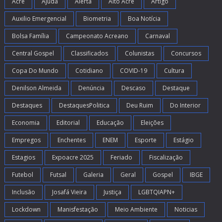
Acre
Ajuda
Alerta
Alto Acre
Artigo
Auxilio Emergencial
Biometria
Boa Notícia
Bolsa Família
Campeonato Acreano
Carnaval
Central Gospel
Classificados
Colunistas
Concursos
Copa Do Mundo
Cotidiano
COVID-19
Cultura
Denilson Almeida
Denúncia
Descaso
Destaque
Destaques
DestaquesPolitica
Deu Ruim
Do Interior
Economia
Editorial
Educação
Eleições
Empregos
Enchentes
ENEM
Esporte
Estágio
Estagios
Expoacre 2025
Feriado
Fiscalização
Futebol
Futsal
Galeria
Geral
Gospel
IBGE
Inclusão
Josafá Vieira
Justiça
LGBTQIAPN+
Lockdown
Manisfestação
Meio Ambiente
Noticias