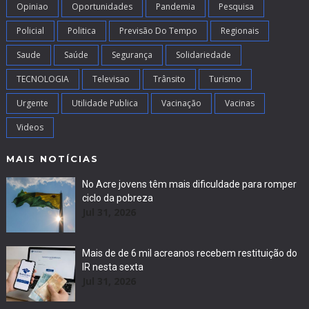
Opiniao
Oportunidades
Pandemia
Pesquisa
Policial
Politica
Previsão Do Tempo
Regionais
Saude
Saúde
Segurança
Solidariedade
TECNOLOGIA
Televisao
Trânsito
Turismo
Urgente
Utilidade Publica
Vacinação
Vacinas
Videos
MAIS NOTÍCIAS
No Acre jovens têm mais dificuldade para romper
ciclo da pobreza
Jul 31, 2026
Mais de de 6 mil acreanos recebem restituição do
IR nesta sexta
Jul 31, 2026