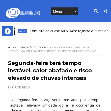
Com alta de quase 60%, Acre registra a 2ª maior alta 
ACRE
HOME
PREVISÃO DO TEMPO
SEGUNDA-FEIRA TERÁ TEMPO
INSTÁVEL, CALOR ABAFADO E RISCO ELEVADO DE CHUVAS INTENSAS
Segunda-feira terá tempo
instável, calor abafado e risco
elevado de chuvas intensas
1 MINUTE
READ
A segunda-feira (26) será marcada por tempo
instável, elevada umidade do ar e ocorrência de
chuvas a qualquer hora, segundo a previsão