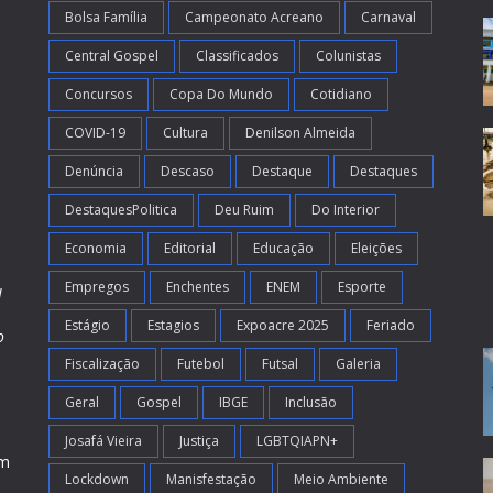
Bolsa Família
Campeonato Acreano
Carnaval
Central Gospel
Classificados
Colunistas
Concursos
Copa Do Mundo
Cotidiano
COVID-19
Cultura
Denilson Almeida
Denúncia
Descaso
Destaque
Destaques
DestaquesPolitica
Deu Ruim
Do Interior
Economia
Editorial
Educação
Eleições
Empregos
Enchentes
ENEM
Esporte
l
Estágio
Estagios
Expoacre 2025
Feriado
o
Fiscalização
Futebol
Futsal
Galeria
m
s
Geral
Gospel
IBGE
Inclusão
Josafá Vieira
Justiça
LGBTQIAPN+
em
Lockdown
Manisfestação
Meio Ambiente