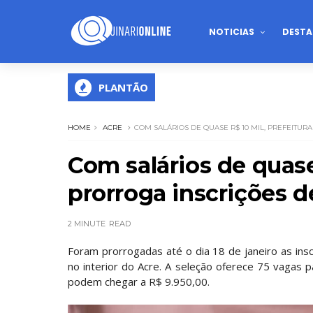
NOTICIAS
DESTA
PLANTÃO
HOME
ACRE
COM SALÁRIOS DE QUASE R$ 10 MIL, PREFEITU
Com salários de quase
prorroga inscrições 
2 MINUTE
READ
Foram prorrogadas até o dia 18 de janeiro as insc
no interior do Acre. A seleção oferece 75 vagas 
podem chegar a R$ 9.950,00.