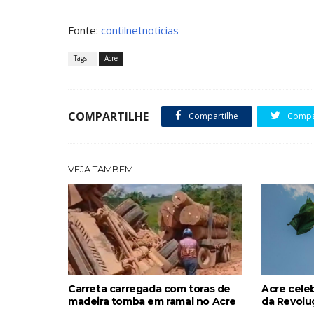
Fonte:
contilnetnoticias
Tags :
Acre
COMPARTILHE
Compartilhe
Compar
VEJA TAMBÉM
Carreta carregada com toras de
Acre celeb
madeira tomba em ramal no Acre
da Revolu