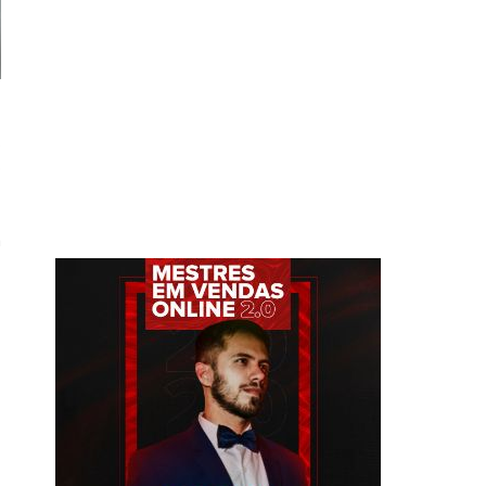
o
O
a