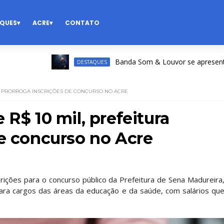
QUES
ACRE
CONTATO
Banda Som & Louvor se apresenta na Exp
DESTAQUES
RA PRORROGA INSCRIÇÕES DE CONCURSO NO ACRE
 R$ 10 mil, prefeitura
de concurso no Acre
rições para o concurso público da Prefeitura de Sena Madureira
para cargos das áreas da educação e da saúde, com salários qu