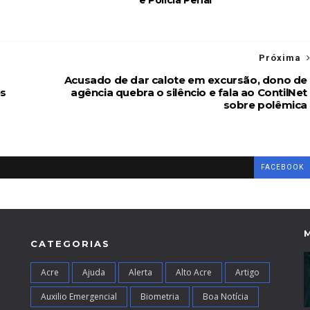
e Polícia Penal
Próxima
Acusado de dar calote em excursão, dono de
es
agência quebra o silêncio e fala ao ContilNet
sobre polêmica
FACEBOOK
CATEGORIAS
Acre
Ajuda
Alerta
Alto Acre
Artigo
Auxilio Emergencial
Biometria
Boa Notícia