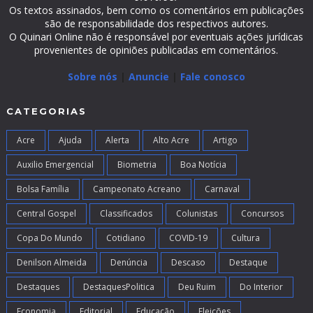
Os textos assinados, bem como os comentários em publicações
são de responsabilidade dos respectivos autores.
O Quinari Online não é responsável por eventuais ações jurídicas
provenientes de opiniões publicadas em comentários.
Sobre nós
|
Anuncie
|
Fale conosco
CATEGORIAS
Acre
Ajuda
Alerta
Alto Acre
Artigo
Auxilio Emergencial
Biometria
Boa Notícia
Bolsa Família
Campeonato Acreano
Carnaval
Central Gospel
Classificados
Colunistas
Concursos
Copa Do Mundo
Cotidiano
COVID-19
Cultura
Denilson Almeida
Denúncia
Descaso
Destaque
Destaques
DestaquesPolitica
Deu Ruim
Do Interior
Economia
Editorial
Educação
Eleições