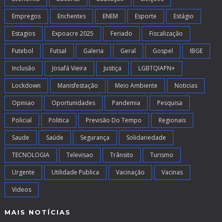
Empregos
Enchentes
ENEM
Esporte
Estágio
Estagios
Expoacre 2025
Feriado
Fiscalização
Futebol
Futsal
Galeria
Geral
Gospel
IBGE
Inclusão
Josafá Vieira
Justiça
LGBTQIAPN+
Lockdown
Manisfestação
Meio Ambiente
Noticias
Opiniao
Oportunidades
Pandemia
Pesquisa
Policial
Politica
Previsão Do Tempo
Regionais
Saude
Saúde
Segurança
Solidariedade
TECNOLOGIA
Televisao
Trânsito
Turismo
Urgente
Utilidade Publica
Vacinação
Vacinas
Videos
MAIS NOTÍCIAS