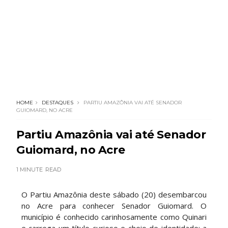
HOME
DESTAQUES
PARTIU AMAZÔNIA VAI ATÉ SENADOR
GUIOMARD, NO ACRE
Partiu Amazônia vai até Senador
Guiomard, no Acre
1 MINUTE
READ
O Partiu Amazônia deste sábado (20) desembarcou
no Acre para conhecer Senador Guiomard. O
município é conhecido carinhosamente como Quinari