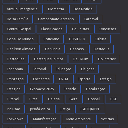
Auxilio Emergencial
Biometria
Boa Notícia
Bolsa Família
Campeonato Acreano
Carnaval
Central Gospel
Classificados
Colunistas
Concursos
Copa Do Mundo
Cotidiano
COVID-19
Cultura
Denilson Almeida
Denúncia
Descaso
Destaque
Destaques
DestaquesPolitica
Deu Ruim
Do Interior
Economia
Editorial
Educação
Eleições
Empregos
Enchentes
ENEM
Esporte
Estágio
Estagios
Expoacre 2025
Feriado
Fiscalização
Futebol
Futsal
Galeria
Geral
Gospel
IBGE
Inclusão
Josafá Vieira
Justiça
LGBTQIAPN+
Lockdown
Manisfestação
Meio Ambiente
Noticias