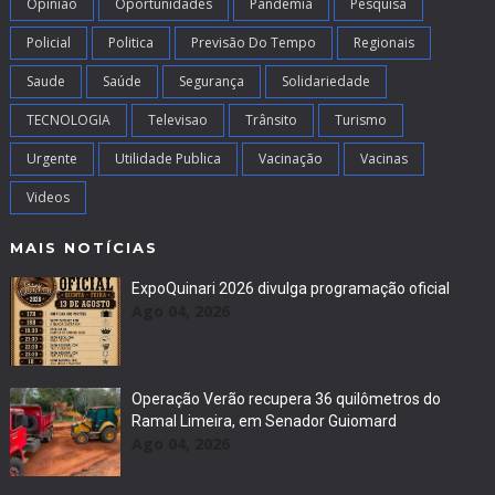
Opiniao
Oportunidades
Pandemia
Pesquisa
Policial
Politica
Previsão Do Tempo
Regionais
Saude
Saúde
Segurança
Solidariedade
TECNOLOGIA
Televisao
Trânsito
Turismo
Urgente
Utilidade Publica
Vacinação
Vacinas
Videos
MAIS NOTÍCIAS
ExpoQuinari 2026 divulga programação oficial
Ago 04, 2026
Operação Verão recupera 36 quilômetros do
Ramal Limeira, em Senador Guiomard
Ago 04, 2026