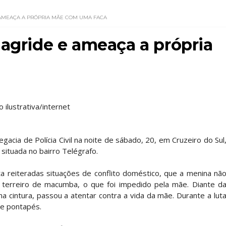
 AMEAÇA A PRÓPRIA MÃE COM UMA FACA
 agride e ameaça a própria
o ilustrativa/internet
acia de Polícia Civil na noite de sábado, 20, em Cruzeiro do Sul
 situada no bairro Telégrafo.
 reiteradas situações de conflito doméstico, que a menina nã
m terreiro de macumba, o que foi impedido pela mãe. Diante d
a cintura, passou a atentar contra a vida da mãe. Durante a lut
 e pontapés.