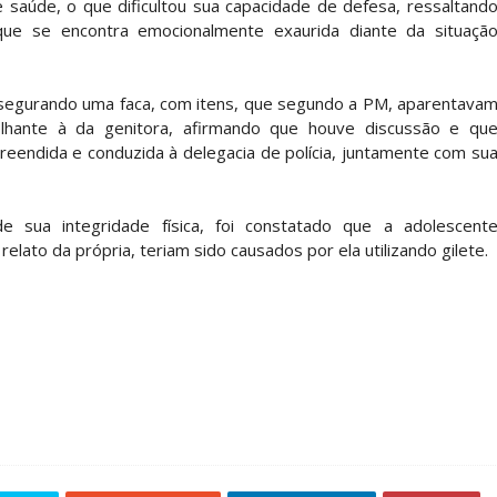
saúde, o que dificultou sua capacidade de defesa, ressaltand
ue se encontra emocionalmente exaurida diante da situaçã
o, segurando uma faca, com itens, que segundo a PM, aparentava
elhante à da genitora, afirmando que houve discussão e qu
reendida e conduzida à delegacia de polícia, juntamente com su
e sua integridade física, foi constatado que a adolescent
lato da própria, teriam sido causados por ela utilizando gilete.