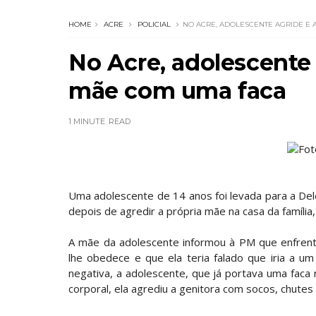
HOME
ACRE
POLICIAL
NO ACRE, ADOLESCENTE AGRIDE E
No Acre, adolescente
mãe com uma faca
1 MINUTE
READ
Fot
Uma adolescente de 14 anos foi levada para a Deleg
depois de agredir a própria mãe na casa da família,
A mãe da adolescente informou à PM que enfrenta
lhe obedece e que ela teria falado que iria a u
negativa, a adolescente, que já portava uma faca n
corporal, ela agrediu a genitora com socos, chutes