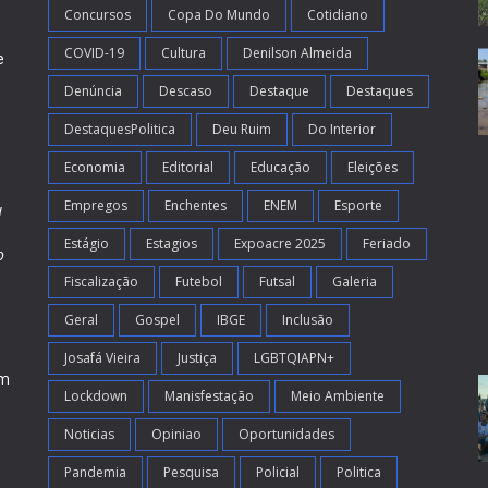
Concursos
Copa Do Mundo
Cotidiano
COVID-19
Cultura
Denilson Almeida
e
Denúncia
Descaso
Destaque
Destaques
DestaquesPolitica
Deu Ruim
Do Interior
Economia
Editorial
Educação
Eleições
Empregos
Enchentes
ENEM
Esporte
l
Estágio
Estagios
Expoacre 2025
Feriado
o
Fiscalização
Futebol
Futsal
Galeria
m
s
Geral
Gospel
IBGE
Inclusão
Josafá Vieira
Justiça
LGBTQIAPN+
em
Lockdown
Manisfestação
Meio Ambiente
Noticias
Opiniao
Oportunidades
Pandemia
Pesquisa
Policial
Politica