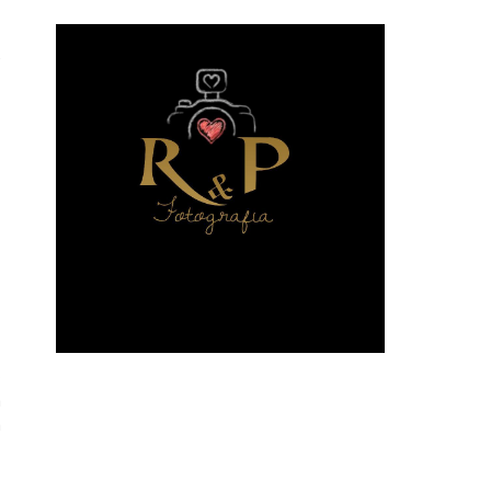
,
o
a
a