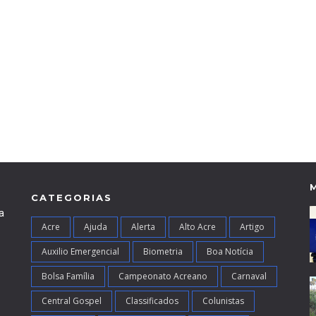
CATEGORIAS
a
Acre
Ajuda
Alerta
Alto Acre
Artigo
Auxilio Emergencial
Biometria
Boa Notícia
Bolsa Família
Campeonato Acreano
Carnaval
Central Gospel
Classificados
Colunistas