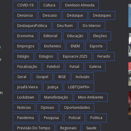
COVID-19
Cultura
Denilson Almeida
Denúncia
Descaso
Destaque
Destaques
DestaquesPolitica
Deu Ruim
Do Interior
Economia
Editorial
Educação
Eleições
Empregos
Enchentes
ENEM
Esporte
l
Estágio
Estagios
Expoacre 2025
Feriado
o
Fiscalização
Futebol
Futsal
Galeria
m
s
Geral
Gospel
IBGE
Inclusão
Josafá Vieira
Justiça
LGBTQIAPN+
em
Lockdown
Manisfestação
Meio Ambiente
Noticias
Opiniao
Oportunidades
Pandemia
Pesquisa
Policial
Politica
A
Previsão Do Tempo
Regionais
Saude