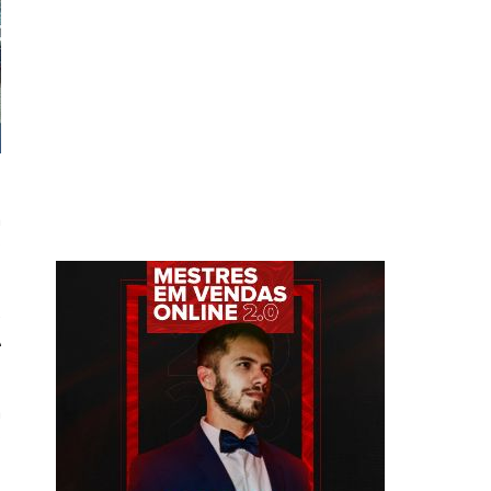
a
o
e
A
á
o