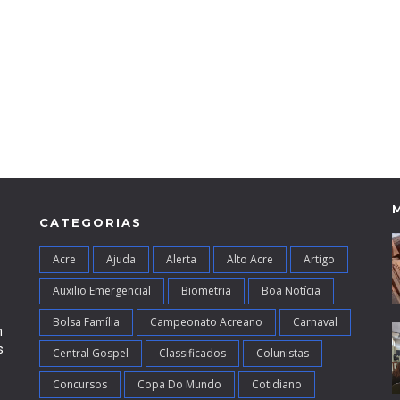
CATEGORIAS
Acre
Ajuda
Alerta
Alto Acre
Artigo
Auxilio Emergencial
Biometria
Boa Notícia
Bolsa Família
Campeonato Acreano
Carnaval
m
s
Central Gospel
Classificados
Colunistas
Concursos
Copa Do Mundo
Cotidiano