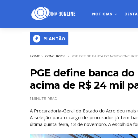
NOTICIAS
DESTA
PLANTÃO
HOME
CONCURSOS
PGE DEFINE BANCA DO NOVO CONCURSO 
PGE define banca do 
acima de R$ 24 mil p
1 MINUTE
READ
A Procuradoria-Geral do Estado do Acre deu mais 
A seleção para o cargo de procurador já tem ban
última quinta-feira, 13 de novembro. A escolhida fo