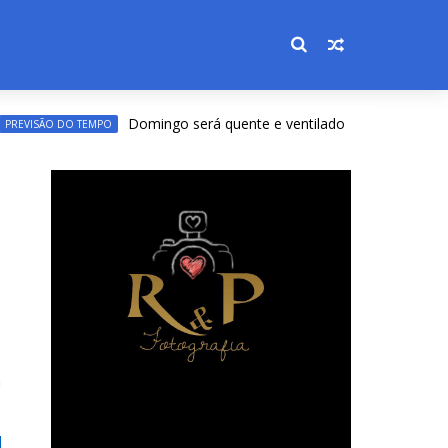
Domingo será quente e ventilado no Acre, com máximas
O DO TEMPO
.
a