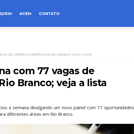
QUES
ACRE
CONTATO
AGAS DE EMPREGO ABERTAS EM RIO BRANCO; VEJA A LISTA
ana com 77 vagas de
o Branco; veja a lista
iciou a semana divulgando um novo painel com 77 oportunidade
ara diferentes áreas em Rio Branco.