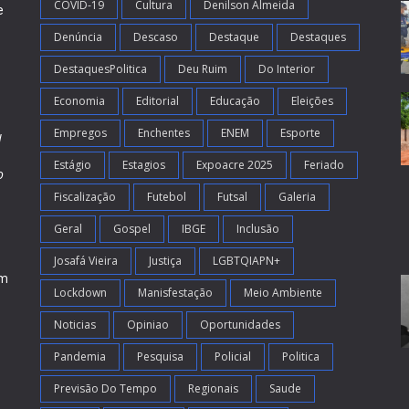
COVID-19
Cultura
Denilson Almeida
e
Denúncia
Descaso
Destaque
Destaques
DestaquesPolitica
Deu Ruim
Do Interior
Economia
Editorial
Educação
Eleições
Empregos
Enchentes
ENEM
Esporte
l
Estágio
Estagios
Expoacre 2025
Feriado
o
Fiscalização
Futebol
Futsal
Galeria
m
s
Geral
Gospel
IBGE
Inclusão
Josafá Vieira
Justiça
LGBTQIAPN+
em
Lockdown
Manisfestação
Meio Ambiente
Noticias
Opiniao
Oportunidades
Pandemia
Pesquisa
Policial
Politica
Previsão Do Tempo
Regionais
Saude