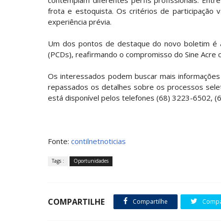
contemplam diferentes perfis profissionais. Entr
frota e estoquista. Os critérios de participação 
experiência prévia.
Um dos pontos de destaque do novo boletim é a 
(PCDs), reafirmando o compromisso do Sine Acre c
Os interessados podem buscar mais informações 
repassados os detalhes sobre os processos sele
está disponível pelos telefones (68) 3223-6502, 
Fonte:
contilnetnoticias
Tags :
Oportunidades
COMPARTILHE
Compartilhe
Compar