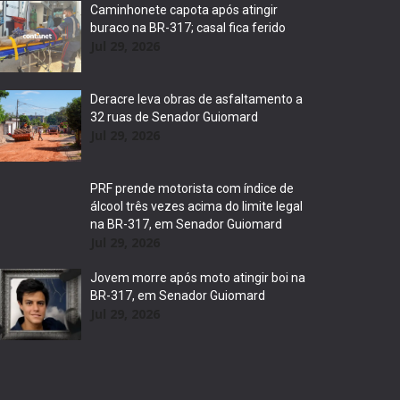
Caminhonete capota após atingir
buraco na BR-317; casal fica ferido
Jul 29, 2026
Deracre leva obras de asfaltamento a
32 ruas de Senador Guiomard
Jul 29, 2026
PRF prende motorista com índice de
álcool três vezes acima do limite legal
na BR-317, em Senador Guiomard
Jul 29, 2026
Jovem morre após moto atingir boi na
BR-317, em Senador Guiomard
Jul 29, 2026