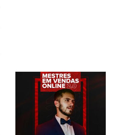
e
u
a
o
m