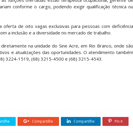
e as funções ofertadas estão terapeuta ocupacional, gerente d
variam conforme o cargo, podendo exigir qualificação técnica o
oferta de oito vagas exclusivas para pessoas com deficiênci
om a inclusão e a diversidade no mercado de trabalho.
diretamente na unidade do Sine Acre, em Rio Branco, onde sã
tivos e atualizações das oportunidades. O atendimento també
(68) 3224-1519, (68) 3215-4500 e (68) 3215-4543.
tilhe
Compartilhe
Compartilhe
Pin it