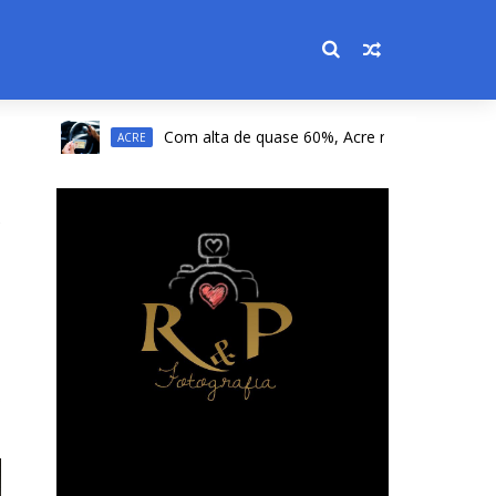
Com alta de quase 60%, Acre registra a 2ª maior alt
ACRE
s