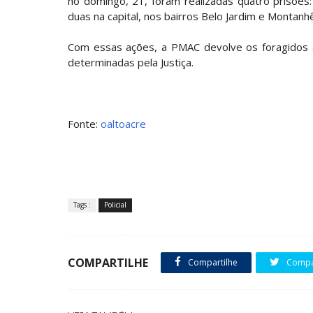
no domingo, 21, foram realizadas quatro prisõe
duas na capital, nos bairros Belo Jardim e Montanh
Com essas ações, a PMAC devolve os foragidos a
determinadas pela Justiça.
Fonte:
oaltoacre
Tags :
Policial
COMPARTILHE
Compartilhe
Compar