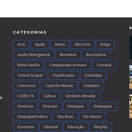
CATEGORIAS
Acre
Ajuda
Alerta
Alto Acre
Artigo
Auxilio Emergencial
Biometria
Boa Notícia
Bolsa Família
Campeonato Acreano
Carnaval
Central Gospel
Classificados
Colunistas
Concursos
Copa Do Mundo
Cotidiano
COVID-19
Cultura
Denilson Almeida
de
Denúncia
Descaso
Destaque
Destaques
DestaquesPolitica
Deu Ruim
Do Interior
Economia
Editorial
Educação
Eleições