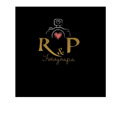
m
m
a
á