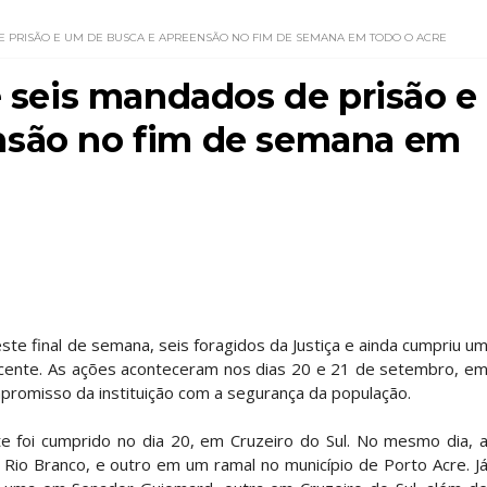
E PRISÃO E UM DE BUSCA E APREENSÃO NO FIM DE SEMANA EM TODO O ACRE
e seis mandados de prisão e
nsão no fim de semana em
neste final de semana, seis foragidos da Justiça e ainda cumpriu u
ente. As ações aconteceram nos dias 20 e 21 de setembro, e
promisso da instituição com a segurança da população.
foi cumprido no dia 20, em Cruzeiro do Sul. No mesmo dia, 
io Branco, e outro em um ramal no município de Porto Acre. J