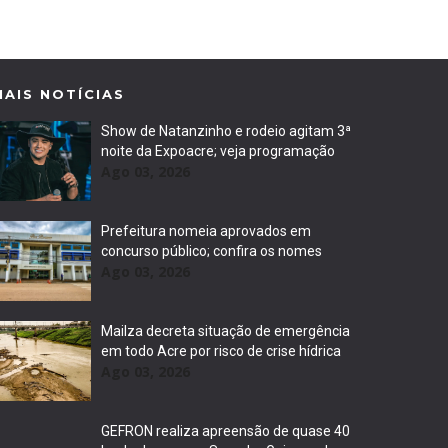
MAIS NOTÍCIAS
Show de Natanzinho e rodeio agitam 3ª
noite da Expoacre; veja programação
Ago 03, 2026
Prefeitura nomeia aprovados em
concurso público; confira os nomes
Ago 03, 2026
Mailza decreta situação de emergência
em todo Acre por risco de crise hídrica
Ago 03, 2026
GEFRON realiza apreensão de quase 40