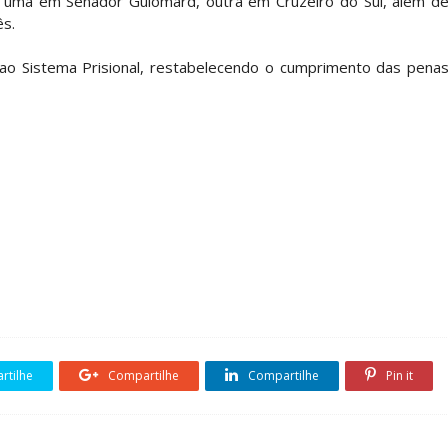
s: uma em Senador Guiomard, outra em Cruzeiro do Sul, além d
ês.
o Sistema Prisional, restabelecendo o cumprimento das pena
tilhe
Compartilhe
Compartilhe
Pin it