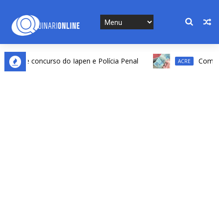
do de concurso do Iapen e Polícia Penal
Comerciant
ACRE