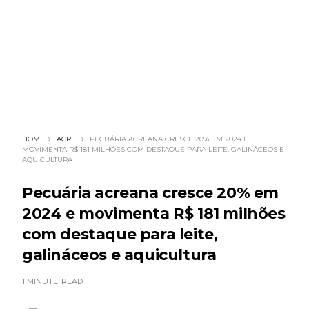
HOME
ACRE
PECUÁRIA ACREANA CRESCE 20% EM 2024 E
MOVIMENTA R$ 181 MILHÕES COM DESTAQUE PARA LEITE, GALINÁCEOS E
AQUICULTURA
Pecuária acreana cresce 20% em
2024 e movimenta R$ 181 milhões
com destaque para leite,
galináceos e aquicultura
1 MINUTE
READ