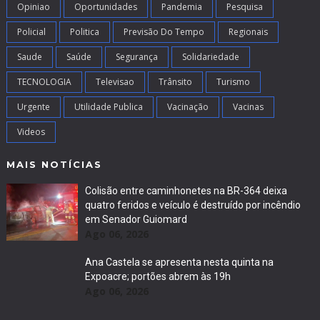
Opiniao
Oportunidades
Pandemia
Pesquisa
Policial
Politica
Previsão Do Tempo
Regionais
Saude
Saúde
Segurança
Solidariedade
TECNOLOGIA
Televisao
Trânsito
Turismo
Urgente
Utilidade Publica
Vacinação
Vacinas
Videos
MAIS NOTÍCIAS
Colisão entre caminhonetes na BR-364 deixa
quatro feridos e veículo é destruído por incêndio
em Senador Guiomard
Ago 06, 2026
Ana Castela se apresenta nesta quinta na
Expoacre; portões abrem às 19h
Ago 06, 2026