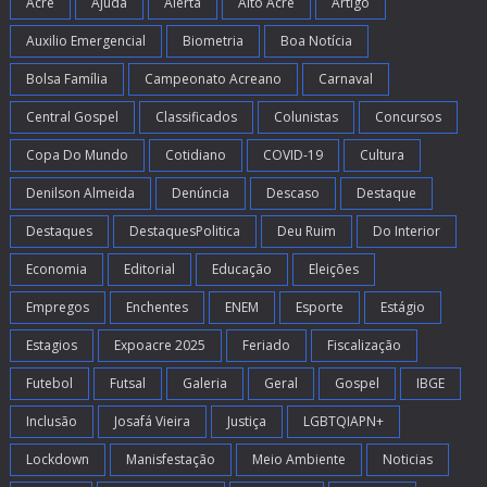
Acre
Ajuda
Alerta
Alto Acre
Artigo
Auxilio Emergencial
Biometria
Boa Notícia
Bolsa Família
Campeonato Acreano
Carnaval
Central Gospel
Classificados
Colunistas
Concursos
Copa Do Mundo
Cotidiano
COVID-19
Cultura
Denilson Almeida
Denúncia
Descaso
Destaque
Destaques
DestaquesPolitica
Deu Ruim
Do Interior
Economia
Editorial
Educação
Eleições
Empregos
Enchentes
ENEM
Esporte
Estágio
Estagios
Expoacre 2025
Feriado
Fiscalização
Futebol
Futsal
Galeria
Geral
Gospel
IBGE
Inclusão
Josafá Vieira
Justiça
LGBTQIAPN+
Lockdown
Manisfestação
Meio Ambiente
Noticias