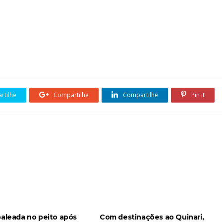
tilhe
Compartilhe
Compartilhe
Pin it
baleada no peito após
Com destinações ao Quinari,