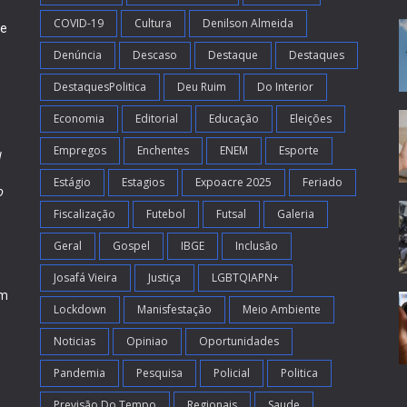
COVID-19
Cultura
Denilson Almeida
de
Denúncia
Descaso
Destaque
Destaques
DestaquesPolitica
Deu Ruim
Do Interior
Economia
Editorial
Educação
Eleições
Empregos
Enchentes
ENEM
Esporte
l
Estágio
Estagios
Expoacre 2025
Feriado
o
Fiscalização
Futebol
Futsal
Galeria
m
s
Geral
Gospel
IBGE
Inclusão
Josafá Vieira
Justiça
LGBTQIAPN+
em
Lockdown
Manisfestação
Meio Ambiente
Noticias
Opiniao
Oportunidades
Pandemia
Pesquisa
Policial
Politica
Previsão Do Tempo
Regionais
Saude