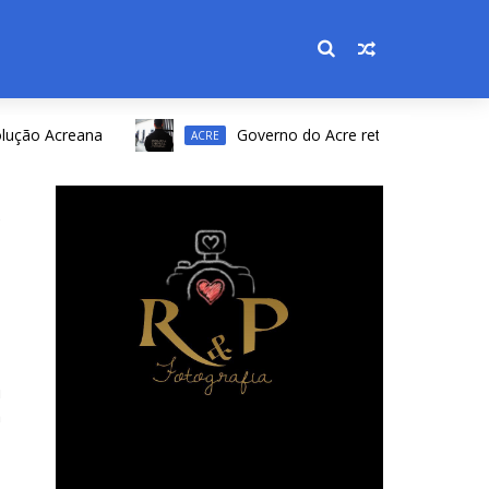
Acreana
Governo do Acre retifica resultado de conc
ACRE
u
á
o