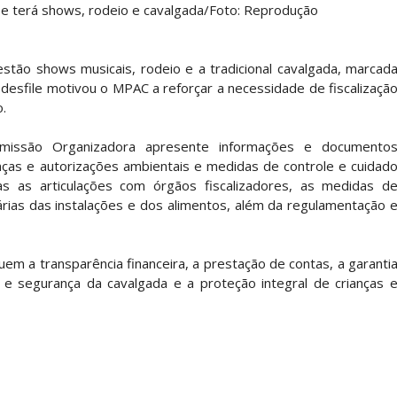
 e terá shows, rodeio e cavalgada/Foto: Reprodução
estão shows musicais, rodeio e a tradicional cavalgada, marcad
 desfile motivou o MPAC a reforçar a necessidade de fiscalizaçã
.
issão Organizadora apresente informações e documento
nças e autorizações ambientais e medidas de controle e cuidad
 as articulações com órgãos fiscalizadores, as medidas d
tárias das instalações e dos alimentos, além da regulamentação 
m a transparência financeira, a prestação de contas, a garanti
ão e segurança da cavalgada e a proteção integral de crianças 