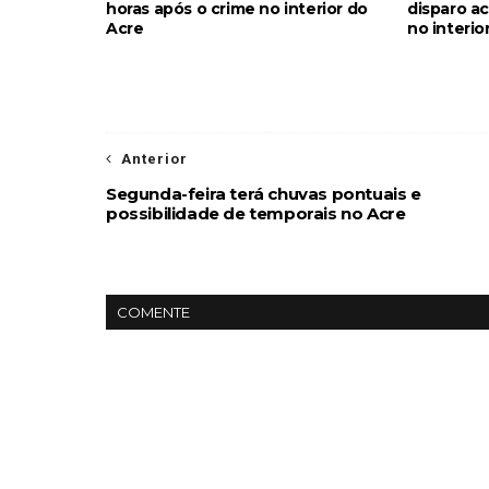
horas após o crime no interior do
disparo a
Acre
no interio
Anterior
Segunda-feira terá chuvas pontuais e
possibilidade de temporais no Acre
COMENTE