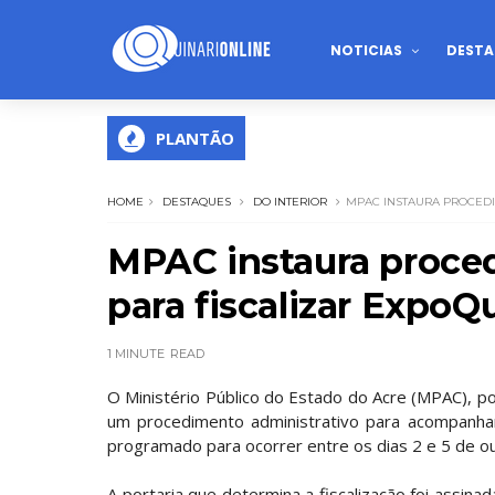
NOTICIAS
DESTA
PLANTÃO
HOME
DESTAQUES
DO INTERIOR
MPAC INSTAURA PROCEDI
MPAC instaura proce
para fiscalizar ExpoQ
1 MINUTE
READ
O Ministério Público do Estado do Acre (MPAC), p
um procedimento administrativo para acompanhar 
programado para ocorrer entre os dias 2 e 5 de o
A portaria que determina a fiscalização foi assina