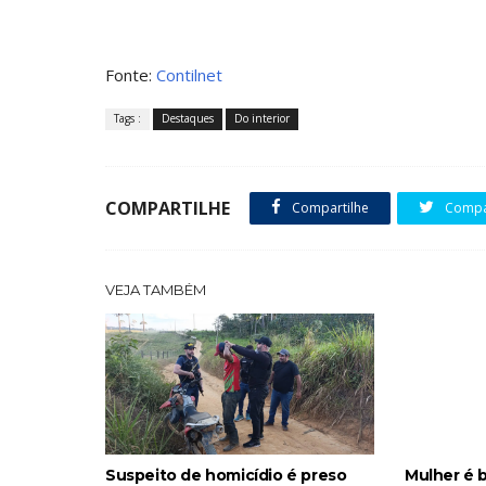
Fonte:
Contilnet
Tags :
Destaques
Do interior
COMPARTILHE
Compartilhe
Compar
VEJA TAMBÉM
Suspeito de homicídio é preso
Mulher é 