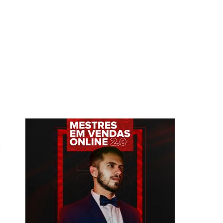
a
o
s
o
e
e
a
e