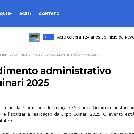
QUES
ACRE
CONTATO
Acre celebra 124 anos do início da Revolução 
ACRE
MENTO ADMINISTRATIVO PARA FISCALIZAR EXPOQUINARI 2025
dimento administrativo
uinari 2025
or meio da Promotoria de Justiça de Senador Guiomard, instauro
e fiscalizar a realização da Expo-Quinari 2025. O evento est
utubro.
da pela promotora de Justiça Eliane Misae Kinoshita. O document