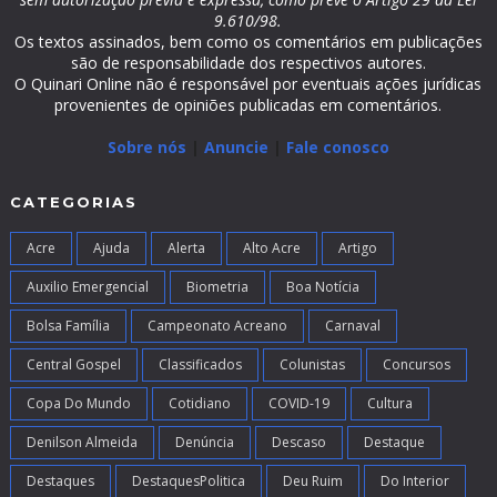
9.610/98.
Os textos assinados, bem como os comentários em publicações
são de responsabilidade dos respectivos autores.
O Quinari Online não é responsável por eventuais ações jurídicas
provenientes de opiniões publicadas em comentários.
Sobre nós
|
Anuncie
|
Fale conosco
CATEGORIAS
Acre
Ajuda
Alerta
Alto Acre
Artigo
Auxilio Emergencial
Biometria
Boa Notícia
Bolsa Família
Campeonato Acreano
Carnaval
Central Gospel
Classificados
Colunistas
Concursos
Copa Do Mundo
Cotidiano
COVID-19
Cultura
Denilson Almeida
Denúncia
Descaso
Destaque
Destaques
DestaquesPolitica
Deu Ruim
Do Interior