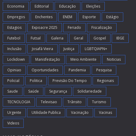
Economia
Editorial
Educação
Eleições
Empregos
Enchentes
ENEM
Esporte
Estágio
Estagios
Expoacre 2025
Feriado
Fiscalização
Futebol
Futsal
Galeria
Geral
Gospel
IBGE
Inclusão
Josafá Vieira
Justiça
LGBTQIAPN+
Lockdown
Manisfestação
Meio Ambiente
Noticias
Opiniao
Oportunidades
Pandemia
Pesquisa
Policial
Politica
Previsão Do Tempo
Regionais
Saude
Saúde
Segurança
Solidariedade
TECNOLOGIA
Televisao
Trânsito
Turismo
Urgente
Utilidade Publica
Vacinação
Vacinas
Videos