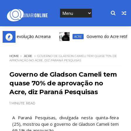
 da Revolução Acreana
Governo do Acre retifica res
ACRE
HOME
ACRE
GOVERNO DE GLADSON CAMELI TEM QUASE 70% DE
APROVAÇÃO NO ACRE, DIZ PARANÁ PESQUISAS
Governo de Gladson Cameli tem
quase 70% de aprovação no
Acre, diz Paraná Pesquisas
1 MINUTE
READ
A Paraná Pesquisas, divulgada nesta quinta-feira
(25), mostrou que o governo de Gladson Cameli tem
69,1% de aprovação.