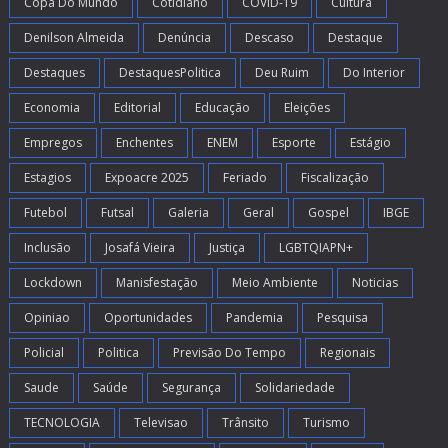
Copa Do Mundo
Cotidiano
COVID-19
Cultura
Denilson Almeida
Denúncia
Descaso
Destaque
Destaques
DestaquesPolitica
Deu Ruim
Do Interior
Economia
Editorial
Educação
Eleições
Empregos
Enchentes
ENEM
Esporte
Estágio
Estagios
Expoacre 2025
Feriado
Fiscalização
Futebol
Futsal
Galeria
Geral
Gospel
IBGE
Inclusão
Josafá Vieira
Justiça
LGBTQIAPN+
Lockdown
Manisfestação
Meio Ambiente
Noticias
Opiniao
Oportunidades
Pandemia
Pesquisa
Policial
Politica
Previsão Do Tempo
Regionais
Saude
Saúde
Segurança
Solidariedade
TECNOLOGIA
Televisao
Trânsito
Turismo