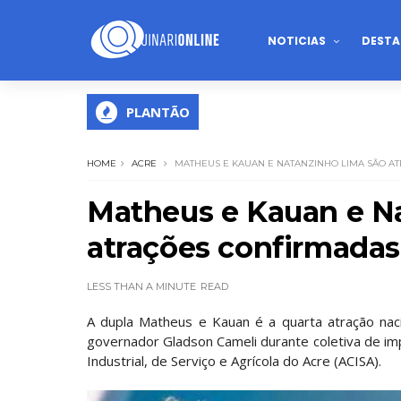
NOTICIAS
DESTA
PLANTÃO
HOME
ACRE
MATHEUS E KAUAN E NATANZINHO LIMA SÃO AT
Matheus e Kauan e N
atrações confirmadas
LESS THAN A MINUTE
READ
A dupla Matheus e Kauan é a quarta atração nac
governador Gladson Cameli durante coletiva de impr
Industrial, de Serviço e Agrícola do Acre (ACISA).