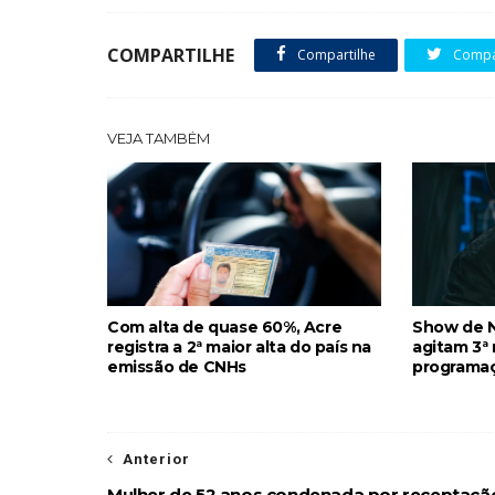
COMPARTILHE
Compartilhe
Compar
VEJA TAMBÉM
Com alta de quase 60%, Acre
Show de N
registra a 2ª maior alta do país na
agitam 3ª 
emissão de CNHs
programa
Anterior
Mulher de 52 anos condenada por receptaçã