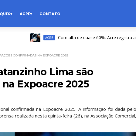
QUES
ACRE
CONTATO
Com alta de quase 60%, Acre registra a 2ª mai
ACRE
RAÇÕES CONFIRMADAS NA EXPOACRE 2025
atanzinho Lima são
 na Expoacre 2025
ional confirmada na Expoacre 2025. A informação foi dada pel
ensa realizada nesta quinta-feira (26), na Associação Comercial