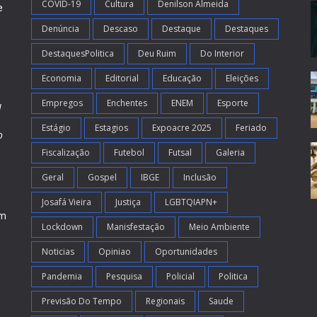
COVID-19
Cultura
Denilson Almeida
e
Denúncia
Descaso
Destaque
Destaques
DestaquesPolitica
Deu Ruim
Do Interior
Economia
Editorial
Educação
Eleições
Empregos
Enchentes
ENEM
Esporte
l
Estágio
Estagios
Expoacre 2025
Feriado
o
Fiscalização
Futebol
Futsal
Galeria
m
s
Geral
Gospel
IBGE
Inclusão
Josafá Vieira
Justiça
LGBTQIAPN+
em
Lockdown
Manisfestação
Meio Ambiente
Noticias
Opiniao
Oportunidades
Pandemia
Pesquisa
Policial
Politica
Previsão Do Tempo
Regionais
Saude