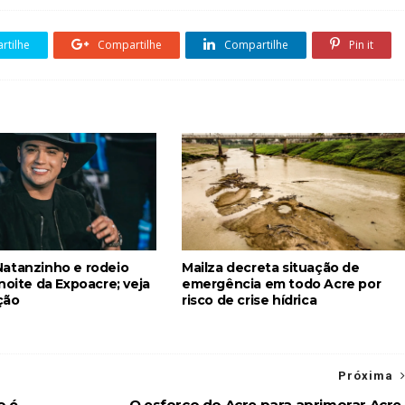
tilhe
Compartilhe
Compartilhe
Pin it
atanzinho e rodeio
Mailza decreta situação de
noite da Expoacre; veja
emergência em todo Acre por
ção
risco de crise hídrica
Próxima
o é
O esforço do Acre para aprimorar Acre