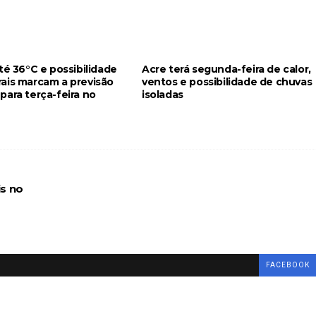
té 36°C e possibilidade
Acre terá segunda-feira de calor,
ais marcam a previsão
ventos e possibilidade de chuvas
para terça-feira no
isoladas
is no
FACEBOOK