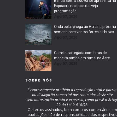
Banda Som & Louvor se apresenta na
Expoacre nesta sexta; veja
programação
Ago 07, 2026
Onda polar chega ao Acre na próxima
semana com ventos fortes e chuvas
Ago 07, 2026
Carreta carregada com toras de
madeira tomba em ramal no Acre
Ago 07, 2026
SOBRE NÓS
É expressamente proibida a reprodução total e parcia
ou divulgação comercial dos conteúdos deste site
sem autorização prévia e expressa, como prevê o Artig
29 da Lei 9.610/98.
Os textos assinados, bem como os comentários e
publicações são de responsabilidade dos respectivo