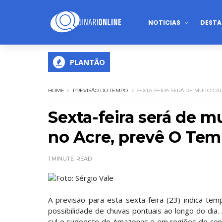
NOTICIAS
DESTA
PLANTÃO
HOME
PREVISÃO DO TEMPO
SEXTA-FEIRA SERÁ DE MUITO CA
Sexta-feira será de m
no Acre, prevê O Te
1 MINUTE
READ
Foto: Sérgio Vale
A previsão para esta sexta-feira (23) indica t
possibilidade de chuvas pontuais ao longo do d
sul e sudoeste do Amazonas e em regiões do cent