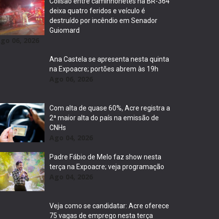
Colisão entre caminhonetes na BR-364
deixa quatro feridos e veículo é
destruído por incêndio em Senador
Guiomard
go 06, 2026
Ana Castela se apresenta nesta quinta
na Expoacre; portões abrem às 19h
Ago 06, 2026
Com alta de quase 60%, Acre registra a
2ª maior alta do país na emissão de
CNHs
Ago 04, 2026
Padre Fábio de Melo faz show nesta
terça na Expoacre; veja programação
Ago 04, 2026
Veja como se candidatar: Acre oferece
75 vagas de emprego nesta terça