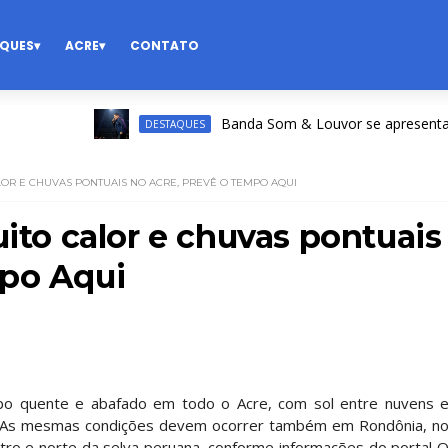
QUES
ACRE
CONTATO
Banda Som & Louvor se apresenta na Ex
DESTAQUES
LOR E CHUVAS PONTUAIS NO ACRE, PREVÊ O TEMPO AQUI
uito calor e chuvas pontuais
mpo Aqui
empo quente e abafado em todo o Acre, com sol entre nuvens 
ia. As mesmas condições devem ocorrer também em Rondônia, n
ro e norte da selva peruana, conforme informações do portal 