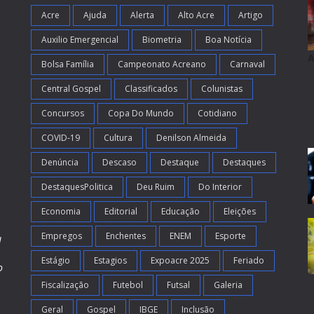
Acre
Ajuda
Alerta
Alto Acre
Artigo
Auxilio Emergencial
Biometria
Boa Notícia
A
Bolsa Família
Campeonato Acreano
Carnaval
Central Gospel
Classificados
Colunistas
Concursos
Copa Do Mundo
Cotidiano
COVID-19
Cultura
Denilson Almeida
Denúncia
Descaso
Destaque
Destaques
DestaquesPolitica
Deu Ruim
Do Interior
Economia
Editorial
Educação
Eleições
Empregos
Enchentes
ENEM
Esporte
l
Estágio
Estagios
Expoacre 2025
Feriado
o
Fiscalização
Futebol
Futsal
Galeria
m
s
Geral
Gospel
IBGE
Inclusão