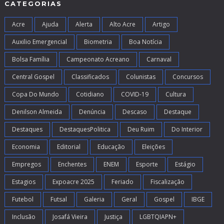
CATEGORIAS
Acre
Ajuda
Alerta
Alto Acre
Artigo
Auxilio Emergencial
Biometria
Boa Notícia
Bolsa Família
Campeonato Acreano
Carnaval
Central Gospel
Classificados
Colunistas
Concursos
Copa Do Mundo
Cotidiano
COVID-19
Cultura
Denilson Almeida
Denúncia
Descaso
Destaque
Destaques
DestaquesPolitica
Deu Ruim
Do Interior
Economia
Editorial
Educação
Eleições
Empregos
Enchentes
ENEM
Esporte
Estágio
Estagios
Expoacre 2025
Feriado
Fiscalização
Futebol
Futsal
Galeria
Geral
Gospel
IBGE
Inclusão
Josafá Vieira
Justiça
LGBTQIAPN+