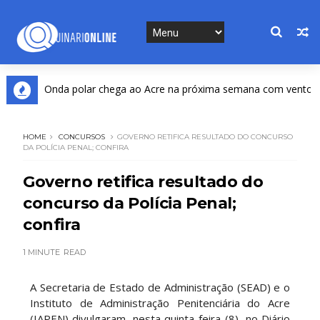
Onda polar chega ao Acre na próxima semana com ventos fortes
S
HOME
CONCURSOS
GOVERNO RETIFICA RESULTADO DO CONCURSO
DA POLÍCIA PENAL; CONFIRA
Governo retifica resultado do
concurso da Polícia Penal;
confira
1 MINUTE
READ
A Secretaria de Estado de Administração (SEAD) e o
Instituto de Administração Penitenciária do Acre
(IAPEN) divulgaram, nesta quinta-feira (8), no Diário