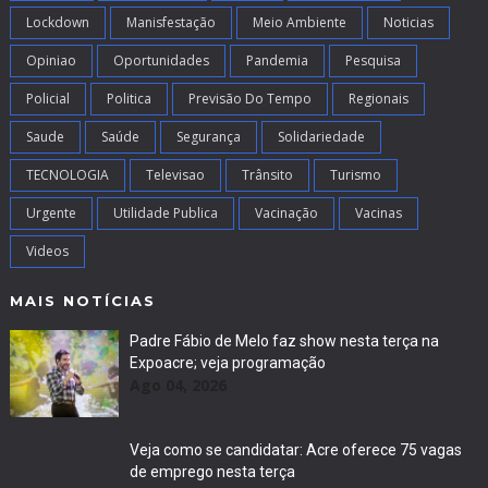
Lockdown
Manisfestação
Meio Ambiente
Noticias
Opiniao
Oportunidades
Pandemia
Pesquisa
Policial
Politica
Previsão Do Tempo
Regionais
Saude
Saúde
Segurança
Solidariedade
TECNOLOGIA
Televisao
Trânsito
Turismo
Urgente
Utilidade Publica
Vacinação
Vacinas
Videos
MAIS NOTÍCIAS
Padre Fábio de Melo faz show nesta terça na
Expoacre; veja programação
Ago 04, 2026
Veja como se candidatar: Acre oferece 75 vagas
de emprego nesta terça