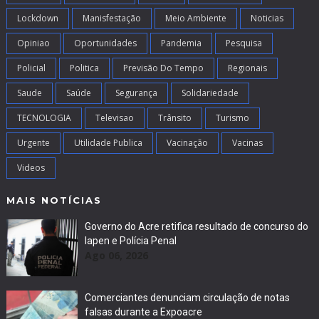
Lockdown
Manisfestação
Meio Ambiente
Noticias
Opiniao
Oportunidades
Pandemia
Pesquisa
Policial
Politica
Previsão Do Tempo
Regionais
Saude
Saúde
Segurança
Solidariedade
TECNOLOGIA
Televisao
Trânsito
Turismo
Urgente
Utilidade Publica
Vacinação
Vacinas
Videos
MAIS NOTÍCIAS
Governo do Acre retifica resultado de concurso do
Iapen e Polícia Penal
Ago 06, 2026
Comerciantes denunciam circulação de notas
falsas durante a Expoacre