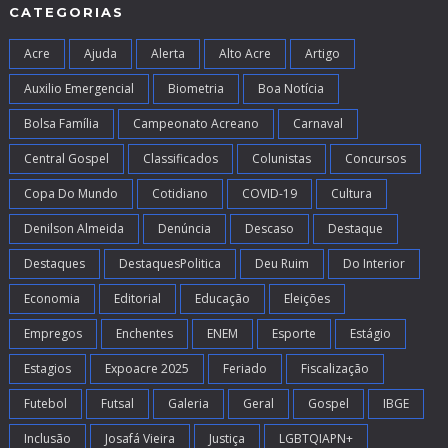
CATEGORIAS
Acre
Ajuda
Alerta
Alto Acre
Artigo
Auxilio Emergencial
Biometria
Boa Notícia
Bolsa Família
Campeonato Acreano
Carnaval
Central Gospel
Classificados
Colunistas
Concursos
Copa Do Mundo
Cotidiano
COVID-19
Cultura
Denilson Almeida
Denúncia
Descaso
Destaque
Destaques
DestaquesPolitica
Deu Ruim
Do Interior
Economia
Editorial
Educação
Eleições
Empregos
Enchentes
ENEM
Esporte
Estágio
Estagios
Expoacre 2025
Feriado
Fiscalização
Futebol
Futsal
Galeria
Geral
Gospel
IBGE
Inclusão
Josafá Vieira
Justiça
LGBTQIAPN+