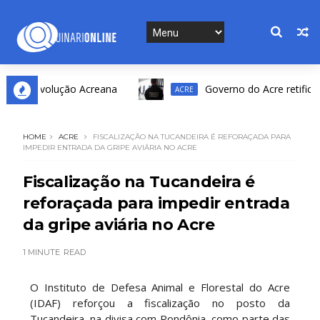
a Revolução Acreana
Governo do Acre retifica resul
ACRE
HOME
ACRE
FISCALIZAÇÃO NA TUCANDEIRA É REFORAÇADA PARA
IMPEDIR ENTRADA DA GRIPE AVIÁRIA NO ACRE
Fiscalização na Tucandeira é
reforaçada para impedir entrada
da gripe aviária no Acre
1 MINUTE
READ
O Instituto de Defesa Animal e Florestal do Acre
(IDAF) reforçou a fiscalização no posto da
Tucandeira, na divisa com Rondônia, como parte das