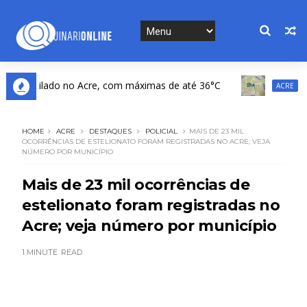
entilado no Acre, com máximas de até 36°C
Mega-S
ACRE
HOME
ACRE
DESTAQUES
POLICIAL
MAIS DE 23 MIL
OCORRÊNCIAS DE ESTELIONATO FORAM REGISTRADAS NO ACRE; VEJA
NÚMERO POR MUNICÍPIO
Mais de 23 mil ocorrências de
estelionato foram registradas no
Acre; veja número por município
1 MINUTE
READ