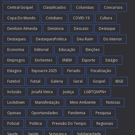
Central Gospel
Classificados
Colunistas
Concursos
Copa Do Mundo
Cotidiano
COVID-19
Cultura
Denilson Almeida
Denúncia
Descaso
Destaque
Destaques
DestaquesPolitica
Deu Ruim
Do Interior
Economia
Editorial
Educação
Eleições
Empregos
Enchentes
ENEM
Esporte
Estágio
Estagios
Expoacre 2025
Feriado
Fiscalização
Futebol
Futsal
Galeria
Geral
Gospel
IBGE
Inclusão
Josafá Vieira
Justiça
LGBTQIAPN+
Lockdown
Manisfestação
Meio Ambiente
Noticias
Opiniao
Oportunidades
Pandemia
Pesquisa
Policial
Politica
Previsão Do Tempo
Regionais
Saude
Saúde
Segurança
Solidariedade