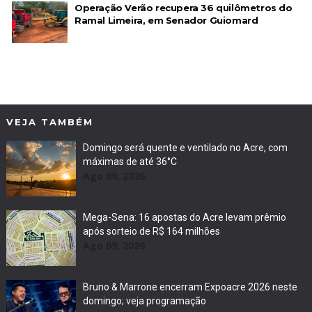
Operação Verão recupera 36 quilômetros do
Ramal Limeira, em Senador Guiomard
VEJA TAMBÉM
Domingo será quente e ventilado no Acre, com
máximas de até 36°C
Ago 09, 2026
Mega-Sena: 16 apostas do Acre levam prêmio
após sorteio de R$ 164 milhões
Ago 09, 2026
Bruno & Marrone encerram Expoacre 2026 neste
domingo; veja programação